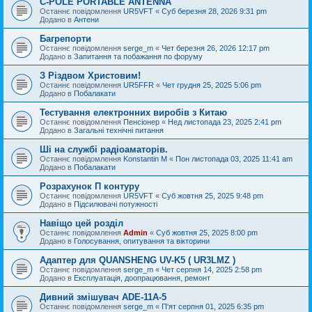
C-POLE PORTABLE ANTENNA
Останнє повідомлення
UR5VFT
«
Суб березня 28, 2026 9:31 pm
Додано в
Антени
Багрепорти
Останнє повідомлення
serge_m
«
Чет березня 26, 2026 12:17 pm
Додано в
Запитання та побажання по форуму
З Різдвом Христовим!
Останнє повідомлення
UR5FFR
«
Чет грудня 25, 2025 5:06 pm
Додано в
Побалакати
Тестування електронних виробів з Китаю
Останнє повідомлення
Пенсіонер
«
Нед листопада 23, 2025 2:41 pm
Додано в
Загальні технічні питання
Ші на службі радіоаматорів.
Останнє повідомлення
Konstantin M
«
Пон листопада 03, 2025 11:41 am
Додано в
Побалакати
Розрахунок П контуру
Останнє повідомлення
UR5VFT
«
Суб жовтня 25, 2025 9:48 pm
Додано в
Підсилювачі потужності
Навіщо цей розділ
Останнє повідомлення
Admin
«
Суб жовтня 25, 2025 8:00 pm
Додано в
Голосування, опитування та вікторини
Адаптер для QUANSHENG UV-K5 ( UR3LMZ )
Останнє повідомлення
serge_m
«
Чет серпня 14, 2025 2:58 pm
Додано в
Експлуатація, доопрацювання, ремонт
Дивний змішувач ADE-11A-5
Останнє повідомлення
serge_m
«
П'ят серпня 01, 2025 6:35 pm