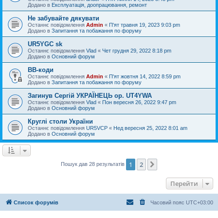
Додано в
Експлуатація, доопрацювання, ремонт
Не забувайте дякувати
Останнє повідомлення
Admin
«
П'ят травня 19, 2023 9:03 pm
Додано в
Запитання та побажання по форуму
UR5YGC sk
Останнє повідомлення
Vlad
«
Чет грудня 29, 2022 8:18 pm
Додано в
Основний форум
BB-коди
Останнє повідомлення
Admin
«
П'ят жовтня 14, 2022 8:59 pm
Додано в
Запитання та побажання по форуму
Загинув Сергій УКРАЇНЕЦЬ op. UT4YWA
Останнє повідомлення
Vlad
«
Пон вересня 26, 2022 9:47 pm
Додано в
Основний форум
Круглі столи України
Останнє повідомлення
UR5VCP
«
Нед вересня 25, 2022 8:01 am
Додано в
Основний форум
1
2
Далі
Пошук дав 28 результатів
Перейти
Список форумів
Часовий пояс
UTC+03:00