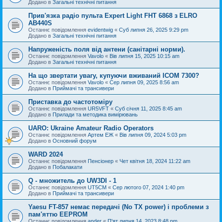
Додано в
Загальні технічні питання
Прив'язка радіо пульта Expert Light FHT 6868 з ELRO
AB440S
Останнє повідомлення
evidentwig
«
Суб липня 26, 2025 9:29 pm
Додано в
Загальні технічні питання
Напруженість поля від антени (санітарні норми).
Останнє повідомлення
Vavolo
«
Вів липня 15, 2025 10:15 am
Додано в
Загальні технічні питання
На що звертати увагу, купуючи вживаний ICOM 7300?
Останнє повідомлення
Vavolo
«
Сер липня 09, 2025 8:56 am
Додано в
Приймачі та трансивери
Приставка до частотоміру
Останнє повідомлення
UR5VFT
«
Суб січня 11, 2025 8:45 am
Додано в
Прилади та методика вимірювань
UARO: Ukraine Аmateur Radio Operators
Останнє повідомлення
Артем ЕЖ
«
Вів липня 09, 2024 5:03 pm
Додано в
Основний форум
WARD 2024
Останнє повідомлення
Пенсіонер
«
Чет квітня 18, 2024 11:22 am
Додано в
Побалакати
Q - множитель до UW3DI - 1
Останнє повідомлення
UT5CM
«
Сер лютого 07, 2024 1:40 pm
Додано в
Приймачі та трансивери
Yaesu FT-857 немає передачі (No TX power) і проблеми з
пам'яттю EEPROM
Останнє повідомлення
ander
«
П'ят липня 14, 2023 8:48 pm