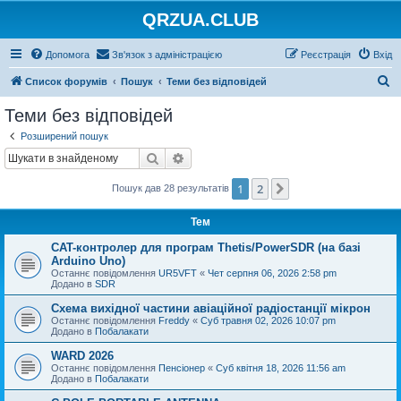
QRZUA.CLUB
Допомога
Зв'язок з адміністрацією
Реєстрація
Вхід
П
Список форумів
Пошук
Теми без відповідей
о
Теми без відповідей
ш
Розширений пошук
у
Пошук
Розширений пошук
к
1
2
Далі
Пошук дав 28 результатів
Тем
CAT-контролер для програм Thetis/PowerSDR (на базі
Arduino Uno)
Останнє повідомлення
UR5VFT
«
Чет серпня 06, 2026 2:58 pm
Додано в
SDR
Схема вихідної частини авіаційної радіостанції мікрон
Останнє повідомлення
Freddy
«
Суб травня 02, 2026 10:07 pm
Додано в
Побалакати
WARD 2026
Останнє повідомлення
Пенсіонер
«
Суб квітня 18, 2026 11:56 am
Додано в
Побалакати