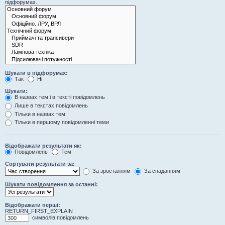
підфорумах.
Шукати в підфорумах:
Так
Ні
Шукати:
В назвах тем і в тексті повідомлень
Лише в текстах повідомлень
Тільки в назвах тем
Тільки в першому повідомленні теми
Відображати результати як:
Повідомлень
Тем
Сортувати результати за:
За зростанням
За спаданням
Шукати повідомлення за останні:
Відображати перші:
RETURN_FIRST_EXPLAIN
символів повідомлень