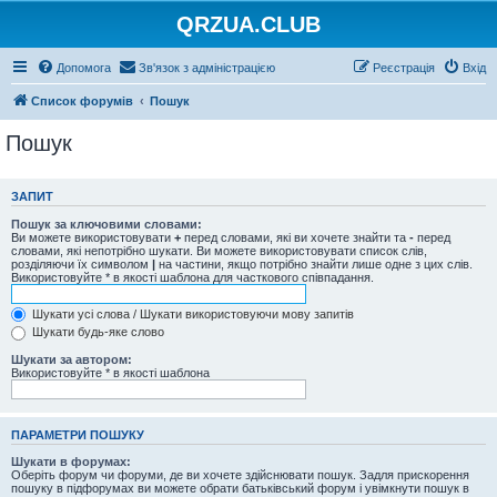
QRZUA.CLUB
Допомога
Зв'язок з адміністрацією
Реєстрація
Вхід
Список форумів
Пошук
Пошук
ЗАПИТ
Пошук за ключовими словами:
Ви можете використовувати
+
перед словами, які ви хочете знайти та
-
перед
словами, які непотрібно шукати. Ви можете використовувати список слів,
розділяючи їх символом
|
на частини, якщо потрібно знайти лише одне з цих слів.
Використовуйте * в якості шаблона для часткового співпадання.
Шукати усі слова / Шукати використовуючи мову запитів
Шукати будь-яке слово
Шукати за автором:
Використовуйте * в якості шаблона
ПАРАМЕТРИ ПОШУКУ
Шукати в форумах:
Оберіть форум чи форуми, де ви хочете здійснювати пошук. Задля прискорення
пошуку в підфорумах ви можете обрати батьківський форум і увімкнути пошук в