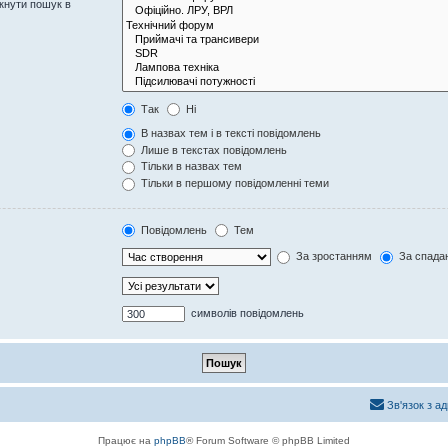
кнути пошук в
Так
Ні
В назвах тем і в тексті повідомлень
Лише в текстах повідомлень
Тільки в назвах тем
Тільки в першому повідомленні теми
Повідомлень
Тем
За зростанням
За спада
символів повідомлень
Зв'язок з а
Працює на
phpBB
® Forum Software © phpBB Limited