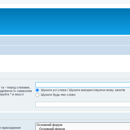
и та
-
перед словами,
Шукати усі слова / Шукати використовуючи мову запитів
озділяючи їх символом
вуйте * в якості
Шукати будь-яке слово
я прискорення