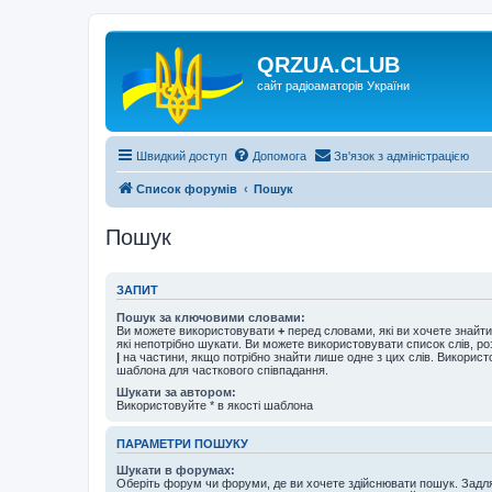
QRZUA.CLUB
сайт радіоаматорів України
Швидкий доступ
Допомога
Зв'язок з адміністрацією
Список форумів
Пошук
Пошук
ЗАПИТ
Пошук за ключовими словами:
Ви можете використовувати
+
перед словами, які ви хочете знайт
які непотрібно шукати. Ви можете використовувати список слів, р
|
на частини, якщо потрібно знайти лише одне з цих слів. Використо
шаблона для часткового співпадання.
Шукати за автором:
Використовуйте * в якості шаблона
ПАРАМЕТРИ ПОШУКУ
Шукати в форумах:
Оберіть форум чи форуми, де ви хочете здійснювати пошук. Задл