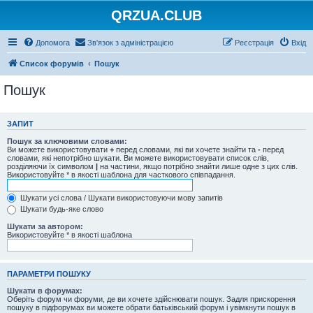
QRZUA.CLUB
Допомога
Зв'язок з адміністрацією
Реєстрація
Вхід
Список форумів
Пошук
Пошук
ЗАПИТ
Пошук за ключовими словами:
Ви можете використовувати
+
перед словами, які ви хочете знайти та
-
перед
словами, які непотрібно шукати. Ви можете використовувати список слів,
розділяючи їх символом
|
на частини, якщо потрібно знайти лише одне з цих слів.
Використовуйте * в якості шаблона для часткового співпадання.
Шукати усі слова / Шукати використовуючи мову запитів
Шукати будь-яке слово
Шукати за автором:
Використовуйте * в якості шаблона
ПАРАМЕТРИ ПОШУКУ
Шукати в форумах:
Оберіть форум чи форуми, де ви хочете здійснювати пошук. Задля прискорення
пошуку в підфорумах ви можете обрати батьківський форум і увімкнути пошук в