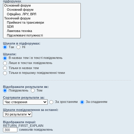
підфорумах.
Шукати в підфорумах:
Так
Ні
Шукати:
В назвах тем і в тексті повідомлень
Лише в текстах повідомлень
Тільки в назвах тем
Тільки в першому повідомленні теми
Відображати результати як:
Повідомлень
Тем
Сортувати результати за:
За зростанням
За спаданням
Шукати повідомлення за останні:
Відображати перші:
RETURN_FIRST_EXPLAIN
символів повідомлень