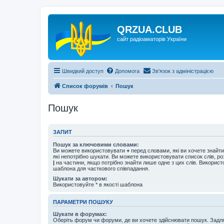
QRZUA.CLUB
сайт радіоаматорів України
Швидкий доступ
Допомога
Зв'язок з адміністрацією
Список форумів
Пошук
Пошук
ЗАПИТ
Пошук за ключовими словами:
Ви можете використовувати
+
перед словами, які ви хочете знайт
які непотрібно шукати. Ви можете використовувати список слів, р
|
на частини, якщо потрібно знайти лише одне з цих слів. Використо
шаблона для часткового співпадання.
Шукати за автором:
Використовуйте * в якості шаблона
ПАРАМЕТРИ ПОШУКУ
Шукати в форумах:
Оберіть форум чи форуми, де ви хочете здійснювати пошук. Задл