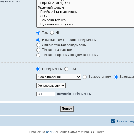
кнути пошук в
Так
Ні
В назвах тем і в тексті повідомлень
Лише в текстах повідомлень
Тільки в назвах тем
Тільки в першому повідомленні теми
Повідомлень
Тем
За зростанням
За спада
символів повідомлень
Зв'язок з а
Працює на
phpBB
® Forum Software © phpBB Limited