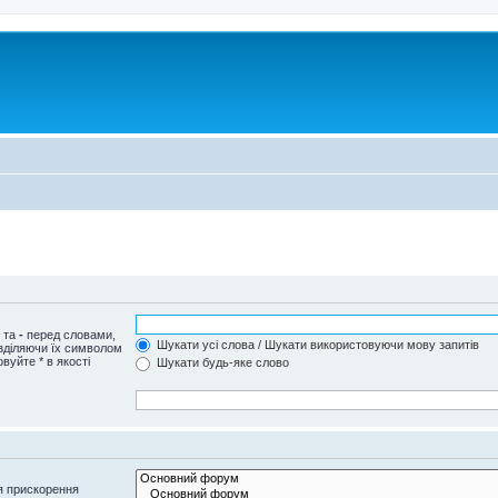
и та
-
перед словами,
Шукати усі слова / Шукати використовуючи мову запитів
озділяючи їх символом
вуйте * в якості
Шукати будь-яке слово
я прискорення