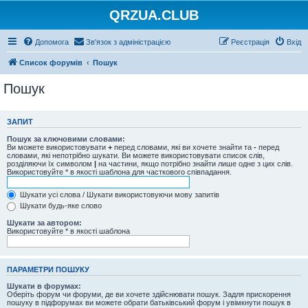
QRZUA.CLUB
Допомога
Зв'язок з адміністрацією
Реєстрація
Вхід
Список форумів
Пошук
Пошук
ЗАПИТ
Пошук за ключовими словами:
Ви можете використовувати
+
перед словами, які ви хочете знайти та
-
перед
словами, які непотрібно шукати. Ви можете використовувати список слів,
розділяючи їх символом
|
на частини, якщо потрібно знайти лише одне з цих слів.
Використовуйте * в якості шаблона для часткового співпадання.
Шукати усі слова / Шукати використовуючи мову запитів
Шукати будь-яке слово
Шукати за автором:
Використовуйте * в якості шаблона
ПАРАМЕТРИ ПОШУКУ
Шукати в форумах:
Оберіть форум чи форуми, де ви хочете здійснювати пошук. Задля прискорення
пошуку в підфорумах ви можете обрати батьківський форум і увімкнути пошук в