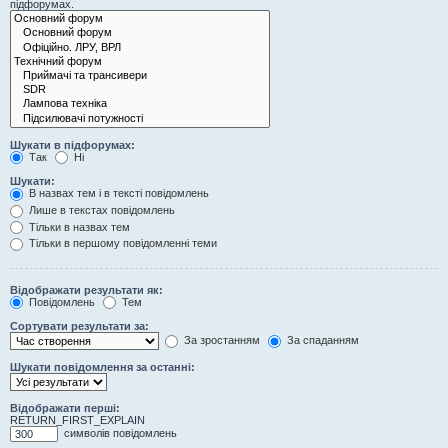
підфорумах.
Шукати в підфорумах:
Так
Ні
Шукати:
В назвах тем і в тексті повідомлень
Лише в текстах повідомлень
Тільки в назвах тем
Тільки в першому повідомленні теми
Відображати результати як:
Повідомлень
Тем
Сортувати результати за:
За зростанням
За спаданням
Шукати повідомлення за останні:
Відображати перші:
RETURN_FIRST_EXPLAIN
символів повідомлень