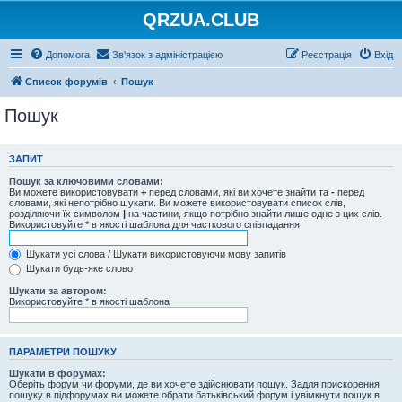
QRZUA.CLUB
Допомога
Зв'язок з адміністрацією
Реєстрація
Вхід
Список форумів
Пошук
Пошук
ЗАПИТ
Пошук за ключовими словами:
Ви можете використовувати
+
перед словами, які ви хочете знайти та
-
перед
словами, які непотрібно шукати. Ви можете використовувати список слів,
розділяючи їх символом
|
на частини, якщо потрібно знайти лише одне з цих слів.
Використовуйте * в якості шаблона для часткового співпадання.
Шукати усі слова / Шукати використовуючи мову запитів
Шукати будь-яке слово
Шукати за автором:
Використовуйте * в якості шаблона
ПАРАМЕТРИ ПОШУКУ
Шукати в форумах:
Оберіть форум чи форуми, де ви хочете здійснювати пошук. Задля прискорення
пошуку в підфорумах ви можете обрати батьківський форум і увімкнути пошук в