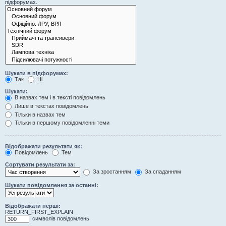
підфорумах.
Шукати в підфорумах:
Так
Ні
Шукати:
В назвах тем і в тексті повідомлень
Лише в текстах повідомлень
Тільки в назвах тем
Тільки в першому повідомленні теми
Відображати результати як:
Повідомлень
Тем
Сортувати результати за:
За зростанням
За спаданням
Шукати повідомлення за останні:
Відображати перші:
RETURN_FIRST_EXPLAIN
символів повідомлень