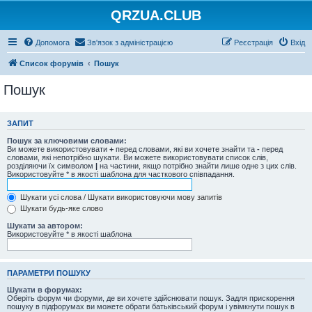
QRZUA.CLUB
Допомога
Зв'язок з адміністрацією
Реєстрація
Вхід
Список форумів
Пошук
Пошук
ЗАПИТ
Пошук за ключовими словами:
Ви можете використовувати
+
перед словами, які ви хочете знайти та
-
перед
словами, які непотрібно шукати. Ви можете використовувати список слів,
розділяючи їх символом
|
на частини, якщо потрібно знайти лише одне з цих слів.
Використовуйте * в якості шаблона для часткового співпадання.
Шукати усі слова / Шукати використовуючи мову запитів
Шукати будь-яке слово
Шукати за автором:
Використовуйте * в якості шаблона
ПАРАМЕТРИ ПОШУКУ
Шукати в форумах:
Оберіть форум чи форуми, де ви хочете здійснювати пошук. Задля прискорення
пошуку в підфорумах ви можете обрати батьківський форум і увімкнути пошук в