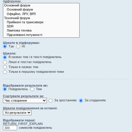
підфорумах.
Шукати в підфорумах:
Так
Ні
Шукати:
В назвах тем і в тексті повідомлень
Лише в текстах повідомлень
Тільки в назвах тем
Тільки в першому повідомленні теми
Відображати результати як:
Повідомлень
Тем
Сортувати результати за:
За зростанням
За спаданням
Шукати повідомлення за останні:
Відображати перші:
RETURN_FIRST_EXPLAIN
символів повідомлень