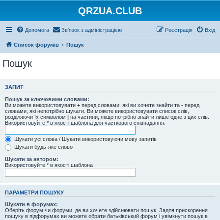
QRZUA.CLUB
Допомога
Зв'язок з адміністрацією
Реєстрація
Вхід
Список форумів
Пошук
Пошук
ЗАПИТ
Пошук за ключовими словами:
Ви можете використовувати
+
перед словами, які ви хочете знайти та
-
перед
словами, які непотрібно шукати. Ви можете використовувати список слів,
розділяючи їх символом
|
на частини, якщо потрібно знайти лише одне з цих слів.
Використовуйте * в якості шаблона для часткового співпадання.
Шукати усі слова / Шукати використовуючи мову запитів
Шукати будь-яке слово
Шукати за автором:
Використовуйте * в якості шаблона
ПАРАМЕТРИ ПОШУКУ
Шукати в форумах:
Оберіть форум чи форуми, де ви хочете здійснювати пошук. Задля прискорення
пошуку в підфорумах ви можете обрати батьківський форум і увімкнути пошук в