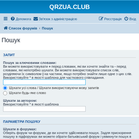
QRZUA.CLUB
Допомога
Зв'язок з адміністрацією
Реєстрація
Вхід
Список форумів
Пошук
Пошук
ЗАПИТ
Пошук за ключовими словами:
Ви можете використовувати
+
перед словами, які ви хочете знайти та
-
перед
словами, які непотрібно шукати. Ви можете використовувати список слів,
розділяючи їх символом
|
на частини, якщо потрібно знайти лише одне з цих слів.
Використовуйте * в якості шаблона для часткового співпадання.
Шукати усі слова / Шукати використовуючи мову запитів
Шукати будь-яке слово
Шукати за автором:
Використовуйте * в якості шаблона
ПАРАМЕТРИ ПОШУКУ
Шукати в форумах:
Оберіть форум чи форуми, де ви хочете здійснювати пошук. Задля прискорення
пошуку в підфорумах ви можете обрати батьківський форум і увімкнути пошук в