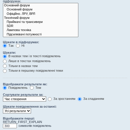
підфорумах.
Шукати в підфорумах:
Так
Ні
Шукати:
В назвах тем і в тексті повідомлень
Лише в текстах повідомлень
Тільки в назвах тем
Тільки в першому повідомленні теми
Відображати результати як:
Повідомлень
Тем
Сортувати результати за:
За зростанням
За спаданням
Шукати повідомлення за останні:
Відображати перші:
RETURN_FIRST_EXPLAIN
символів повідомлень