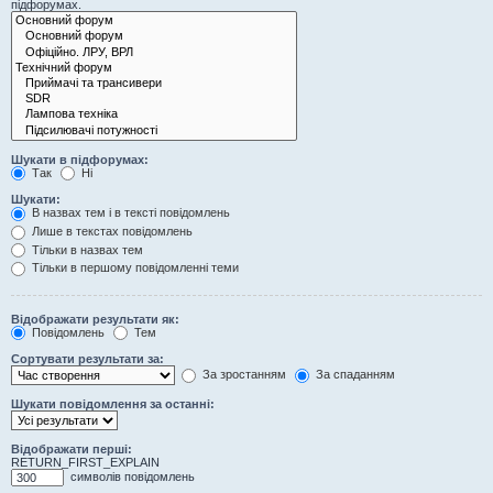
підфорумах.
Шукати в підфорумах:
Так
Ні
Шукати:
В назвах тем і в тексті повідомлень
Лише в текстах повідомлень
Тільки в назвах тем
Тільки в першому повідомленні теми
Відображати результати як:
Повідомлень
Тем
Сортувати результати за:
За зростанням
За спаданням
Шукати повідомлення за останні:
Відображати перші:
RETURN_FIRST_EXPLAIN
символів повідомлень