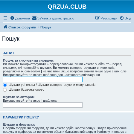
QRZUA.CLUB
Допомога
Зв'язок з адміністрацією
Реєстрація
Вхід
Список форумів
Пошук
Пошук
ЗАПИТ
Пошук за ключовими словами:
Ви можете використовувати
+
перед словами, які ви хочете знайти та
-
перед
словами, які непотрібно шукати. Ви можете використовувати список слів,
розділяючи їх символом
|
на частини, якщо потрібно знайти лише одне з цих слів.
Використовуйте * в якості шаблона для часткового співпадання.
Шукати усі слова / Шукати використовуючи мову запитів
Шукати будь-яке слово
Шукати за автором:
Використовуйте * в якості шаблона
ПАРАМЕТРИ ПОШУКУ
Шукати в форумах:
Оберіть форум чи форуми, де ви хочете здійснювати пошук. Задля прискорення
пошуку в підфорумах ви можете обрати батьківський форум і увімкнути пошук в