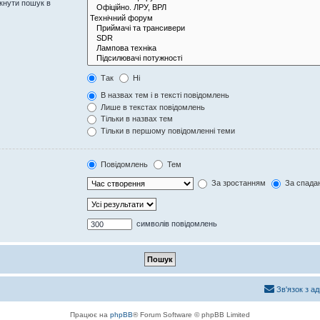
кнути пошук в
Так
Ні
В назвах тем і в тексті повідомлень
Лише в текстах повідомлень
Тільки в назвах тем
Тільки в першому повідомленні теми
Повідомлень
Тем
За зростанням
За спада
символів повідомлень
Зв'язок з а
Працює на
phpBB
® Forum Software © phpBB Limited