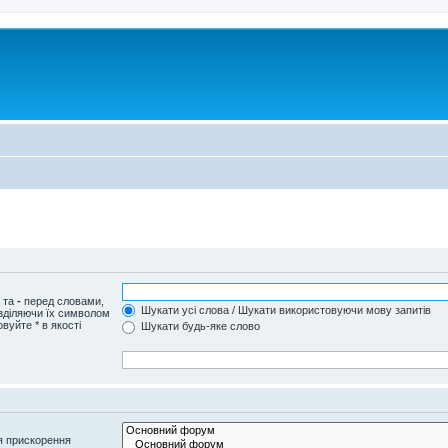
и та
-
перед словами,
Шукати усі слова / Шукати використовуючи мову запитів
озділяючи їх символом
вуйте * в якості
Шукати будь-яке слово
я прискорення