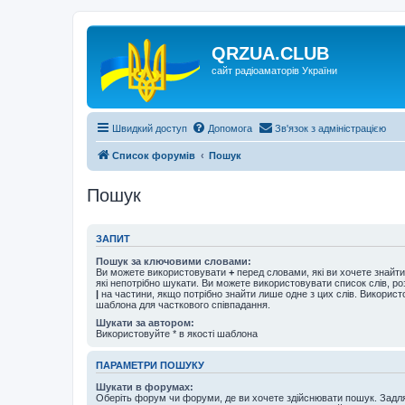
QRZUA.CLUB
сайт радіоаматорів України
Швидкий доступ
Допомога
Зв'язок з адміністрацією
Список форумів
Пошук
Пошук
ЗАПИТ
Пошук за ключовими словами:
Ви можете використовувати
+
перед словами, які ви хочете знайт
які непотрібно шукати. Ви можете використовувати список слів, р
|
на частини, якщо потрібно знайти лише одне з цих слів. Використо
шаблона для часткового співпадання.
Шукати за автором:
Використовуйте * в якості шаблона
ПАРАМЕТРИ ПОШУКУ
Шукати в форумах:
Оберіть форум чи форуми, де ви хочете здійснювати пошук. Задл