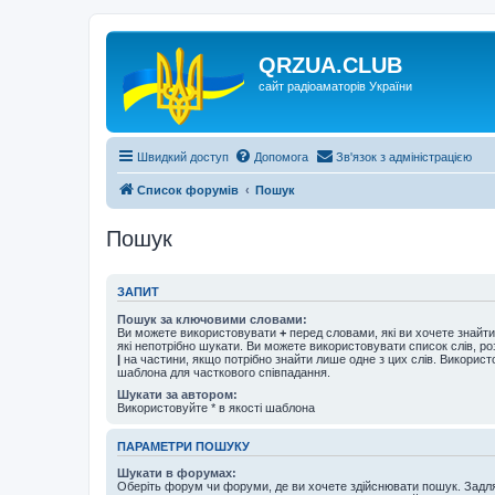
QRZUA.CLUB
сайт радіоаматорів України
Швидкий доступ
Допомога
Зв'язок з адміністрацією
Список форумів
Пошук
Пошук
ЗАПИТ
Пошук за ключовими словами:
Ви можете використовувати
+
перед словами, які ви хочете знайт
які непотрібно шукати. Ви можете використовувати список слів, р
|
на частини, якщо потрібно знайти лише одне з цих слів. Використо
шаблона для часткового співпадання.
Шукати за автором:
Використовуйте * в якості шаблона
ПАРАМЕТРИ ПОШУКУ
Шукати в форумах:
Оберіть форум чи форуми, де ви хочете здійснювати пошук. Задл