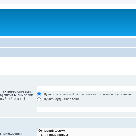
и та
-
перед словами,
Шукати усі слова / Шукати використовуючи мову запитів
озділяючи їх символом
вуйте * в якості
Шукати будь-яке слово
я прискорення