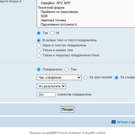
кнути пошук в
Так
Ні
В назвах тем і в тексті повідомлень
Лише в текстах повідомлень
Тільки в назвах тем
Тільки в першому повідомленні теми
Повідомлень
Тем
За зростанням
За спада
символів повідомлень
Зв'язок з а
Працює на
phpBB
® Forum Software © phpBB Limited