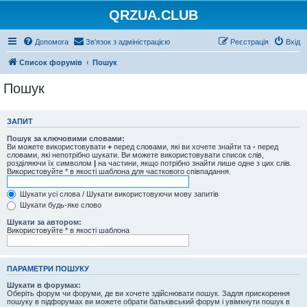
QRZUA.CLUB
Допомога
Зв'язок з адміністрацією
Реєстрація
Вхід
Список форумів
Пошук
Пошук
ЗАПИТ
Пошук за ключовими словами:
Ви можете використовувати
+
перед словами, які ви хочете знайти та
-
перед
словами, які непотрібно шукати. Ви можете використовувати список слів,
розділяючи їх символом
|
на частини, якщо потрібно знайти лише одне з цих слів.
Використовуйте * в якості шаблона для часткового співпадання.
Шукати усі слова / Шукати використовуючи мову запитів
Шукати будь-яке слово
Шукати за автором:
Використовуйте * в якості шаблона
ПАРАМЕТРИ ПОШУКУ
Шукати в форумах:
Оберіть форум чи форуми, де ви хочете здійснювати пошук. Задля прискорення
пошуку в підфорумах ви можете обрати батьківський форум і увімкнути пошук в