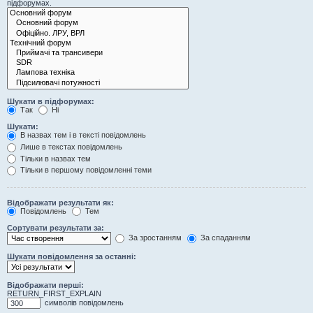
підфорумах.
Шукати в підфорумах:
Так
Ні
Шукати:
В назвах тем і в тексті повідомлень
Лише в текстах повідомлень
Тільки в назвах тем
Тільки в першому повідомленні теми
Відображати результати як:
Повідомлень
Тем
Сортувати результати за:
За зростанням
За спаданням
Шукати повідомлення за останні:
Відображати перші:
RETURN_FIRST_EXPLAIN
символів повідомлень