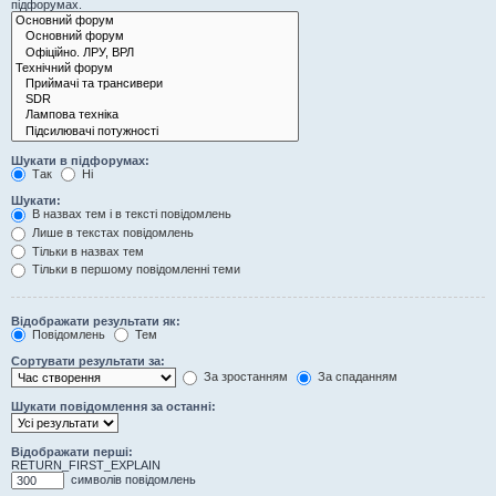
підфорумах.
Шукати в підфорумах:
Так
Ні
Шукати:
В назвах тем і в тексті повідомлень
Лише в текстах повідомлень
Тільки в назвах тем
Тільки в першому повідомленні теми
Відображати результати як:
Повідомлень
Тем
Сортувати результати за:
За зростанням
За спаданням
Шукати повідомлення за останні:
Відображати перші:
RETURN_FIRST_EXPLAIN
символів повідомлень