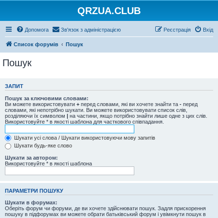
QRZUA.CLUB
Допомога
Зв'язок з адміністрацією
Реєстрація
Вхід
Список форумів
Пошук
Пошук
ЗАПИТ
Пошук за ключовими словами:
Ви можете використовувати
+
перед словами, які ви хочете знайти та
-
перед
словами, які непотрібно шукати. Ви можете використовувати список слів,
розділяючи їх символом
|
на частини, якщо потрібно знайти лише одне з цих слів.
Використовуйте * в якості шаблона для часткового співпадання.
Шукати усі слова / Шукати використовуючи мову запитів
Шукати будь-яке слово
Шукати за автором:
Використовуйте * в якості шаблона
ПАРАМЕТРИ ПОШУКУ
Шукати в форумах:
Оберіть форум чи форуми, де ви хочете здійснювати пошук. Задля прискорення
пошуку в підфорумах ви можете обрати батьківський форум і увімкнути пошук в