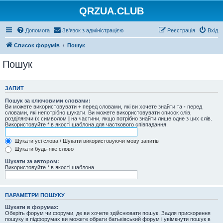
QRZUA.CLUB
Допомога
Зв'язок з адміністрацією
Реєстрація
Вхід
Список форумів
Пошук
Пошук
ЗАПИТ
Пошук за ключовими словами:
Ви можете використовувати
+
перед словами, які ви хочете знайти та
-
перед
словами, які непотрібно шукати. Ви можете використовувати список слів,
розділяючи їх символом
|
на частини, якщо потрібно знайти лише одне з цих слів.
Використовуйте * в якості шаблона для часткового співпадання.
Шукати усі слова / Шукати використовуючи мову запитів
Шукати будь-яке слово
Шукати за автором:
Використовуйте * в якості шаблона
ПАРАМЕТРИ ПОШУКУ
Шукати в форумах:
Оберіть форум чи форуми, де ви хочете здійснювати пошук. Задля прискорення
пошуку в підфорумах ви можете обрати батьківський форум і увімкнути пошук в