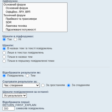
підфорумах.
Шукати в підфорумах:
Так
Ні
Шукати:
В назвах тем і в тексті повідомлень
Лише в текстах повідомлень
Тільки в назвах тем
Тільки в першому повідомленні теми
Відображати результати як:
Повідомлень
Тем
Сортувати результати за:
За зростанням
За спаданням
Шукати повідомлення за останні:
Відображати перші:
RETURN_FIRST_EXPLAIN
символів повідомлень