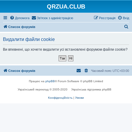
QRZUA.CLUB
Допомога
Зв'язок з адміністрацією
Реєстрація
Вхід
П
Список форумів
о
Видалити файли cookie
ш
у
Ви впевнені, що хочете видалити усі встановлені форумом файли cookie?
к
Список форумів
Часовий пояс
UTC+03:00
Працює на
phpBB
® Forum Software © phpBB Limited
Український переклад © 2005-2020
Українська підтримка phpBB
Конфіденційність
|
Умови