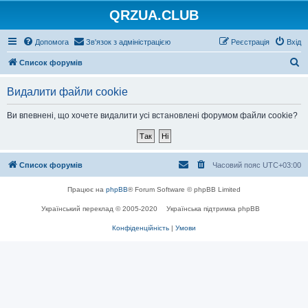
QRZUA.CLUB
Допомога
Зв'язок з адміністрацією
Реєстрація
Вхід
П
Список форумів
о
Видалити файли cookie
ш
у
Ви впевнені, що хочете видалити усі встановлені форумом файли cookie?
к
Список форумів
Часовий пояс
UTC+03:00
Працює на
phpBB
® Forum Software © phpBB Limited
Український переклад © 2005-2020
Українська підтримка phpBB
Конфіденційність
|
Умови