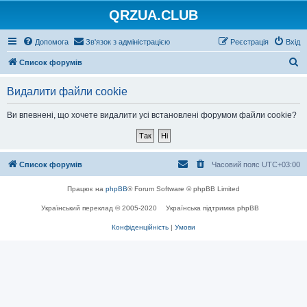
QRZUA.CLUB
Допомога
Зв'язок з адміністрацією
Реєстрація
Вхід
П
Список форумів
о
Видалити файли cookie
ш
у
Ви впевнені, що хочете видалити усі встановлені форумом файли cookie?
к
Список форумів
Часовий пояс
UTC+03:00
Працює на
phpBB
® Forum Software © phpBB Limited
Український переклад © 2005-2020
Українська підтримка phpBB
Конфіденційність
|
Умови