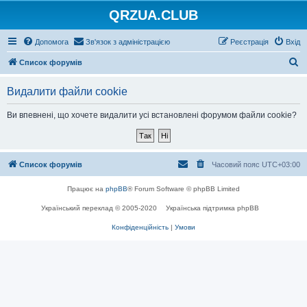
QRZUA.CLUB
Допомога
Зв'язок з адміністрацією
Реєстрація
Вхід
П
Список форумів
о
Видалити файли cookie
ш
у
Ви впевнені, що хочете видалити усі встановлені форумом файли cookie?
к
Список форумів
Часовий пояс
UTC+03:00
Працює на
phpBB
® Forum Software © phpBB Limited
Український переклад © 2005-2020
Українська підтримка phpBB
Конфіденційність
|
Умови