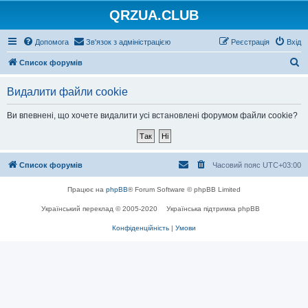
QRZUA.CLUB
Допомога
Зв'язок з адміністрацією
Реєстрація
Вхід
П
Список форумів
о
Видалити файли cookie
ш
у
Ви впевнені, що хочете видалити усі встановлені форумом файли cookie?
к
Список форумів
Часовий пояс
UTC+03:00
Працює на
phpBB
® Forum Software © phpBB Limited
Український переклад © 2005-2020
Українська підтримка phpBB
Конфіденційність
|
Умови