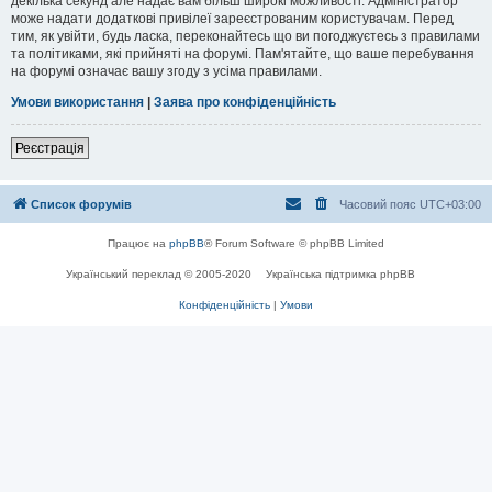
декілька секунд але надає вам більш широкі можливості. Адміністратор
може надати додаткові привілеї зареєстрованим користувачам. Перед
тим, як увійти, будь ласка, переконайтесь що ви погоджуєтесь з правилами
та політиками, які прийняті на форумі. Пам'ятайте, що ваше перебування
на форумі означає вашу згоду з усіма правилами.
Умови використання
|
Заява про конфіденційність
Реєстрація
Список форумів
Часовий пояс
UTC+03:00
Працює на
phpBB
® Forum Software © phpBB Limited
Український переклад © 2005-2020
Українська підтримка phpBB
Конфіденційність
|
Умови