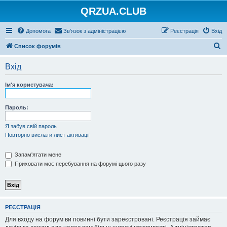
QRZUA.CLUB
Допомога
Зв'язок з адміністрацією
Реєстрація
Вхід
П
Список форумів
о
Вхід
ш
у
Ім'я користувача:
к
Пароль:
Я забув свій пароль
Повторно вислати лист активації
Запам'ятати мене
Приховати моє перебування на форумі цього разу
РЕЄСТРАЦІЯ
Для входу на форум ви повинні бути зареєстровані. Реєстрація займає