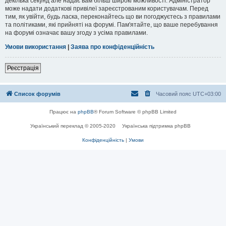
декілька секунд але надає вам більш широкі можливості. Адміністратор
може надати додаткові привілеї зареєстрованим користувачам. Перед
тим, як увійти, будь ласка, переконайтесь що ви погоджуєтесь з правилами
та політиками, які прийняті на форумі. Пам'ятайте, що ваше перебування
на форумі означає вашу згоду з усіма правилами.
Умови використання
|
Заява про конфіденційність
Реєстрація
Список форумів
Часовий пояс
UTC+03:00
Працює на
phpBB
® Forum Software © phpBB Limited
Український переклад © 2005-2020
Українська підтримка phpBB
Конфіденційність
|
Умови