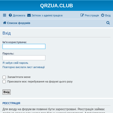
QRZUA.CLUB
Допомога
Зв'язок з адміністрацією
Реєстрація
Вхід
П
Список форумів
о
Вхід
ш
у
Ім'я користувача:
к
Пароль:
Я забув свій пароль
Повторно вислати лист активації
Запам'ятати мене
Приховати моє перебування на форумі цього разу
РЕЄСТРАЦІЯ
Для входу на форум ви повинні бути зареєстровані. Реєстрація займає