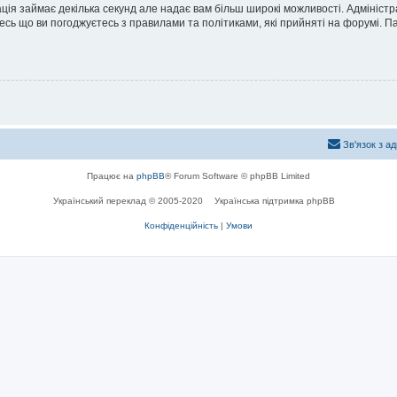
ація займає декілька секунд але надає вам більш широкі можливості. Адмініст
йтесь що ви погоджуєтесь з правилами та політиками, які прийняті на форумі.
Зв'язок з а
Працює на
phpBB
® Forum Software © phpBB Limited
Український переклад © 2005-2020
Українська підтримка phpBB
Конфіденційність
|
Умови