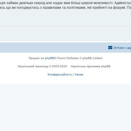
ація займає декілька секунд але надає вам більш широкі можливості. Адмініст
йтесь що ви погоджуєтесь з правилами та політиками, які прийняті на форумі.
Зв'язок з а
Працює на
phpBB
® Forum Software © phpBB Limited
Український переклад © 2005-2020
Українська підтримка phpBB
Конфіденційність
|
Умови