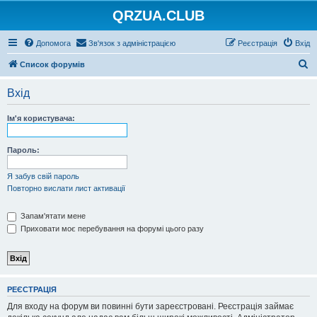
QRZUA.CLUB
Допомога
Зв'язок з адміністрацією
Реєстрація
Вхід
П
Список форумів
о
Вхід
ш
у
Ім'я користувача:
к
Пароль:
Я забув свій пароль
Повторно вислати лист активації
Запам'ятати мене
Приховати моє перебування на форумі цього разу
РЕЄСТРАЦІЯ
Для входу на форум ви повинні бути зареєстровані. Реєстрація займає