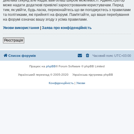
декілька секунд але надає вам більш широкі можливості. Адміністратор
може надати додаткові привілеї зареєстрованим користувачам. Перед
тим, як увійти, будь ласка, переконайтесь що ви погоджуєтесь з правилами
та політиками, які прийняті на форумі. Пам'ятайте, що ваше перебування
на форумі означає вашу згоду з усіма правилами.
Умови використання
|
Заява про конфіденційність
Реєстрація
Список форумів
Часовий пояс
UTC+03:00
Працює на
phpBB
® Forum Software © phpBB Limited
Український переклад © 2005-2020
Українська підтримка phpBB
Конфіденційність
|
Умови