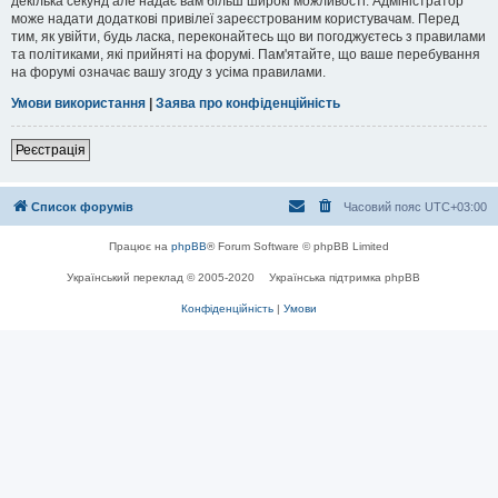
декілька секунд але надає вам більш широкі можливості. Адміністратор
може надати додаткові привілеї зареєстрованим користувачам. Перед
тим, як увійти, будь ласка, переконайтесь що ви погоджуєтесь з правилами
та політиками, які прийняті на форумі. Пам'ятайте, що ваше перебування
на форумі означає вашу згоду з усіма правилами.
Умови використання
|
Заява про конфіденційність
Реєстрація
Список форумів
Часовий пояс
UTC+03:00
Працює на
phpBB
® Forum Software © phpBB Limited
Український переклад © 2005-2020
Українська підтримка phpBB
Конфіденційність
|
Умови