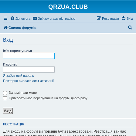
QRZUA.CLUB
Допомога
Зв'язок з адміністрацією
Реєстрація
Вхід
П
Список форумів
о
Вхід
ш
у
Ім'я користувача:
к
Пароль:
Я забув свій пароль
Повторно вислати лист активації
Запам'ятати мене
Приховати моє перебування на форумі цього разу
РЕЄСТРАЦІЯ
Для входу на форум ви повинні бути зареєстровані. Реєстрація займає