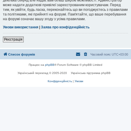
декілька секунд але надає вам більш широкі можливості. Адміністратор
може надати додаткові привілеї зареєстрованим користувачам. Перед
тим, як увійти, будь ласка, переконайтесь що ви погоджуєтесь з правилами
та політиками, які прийняті на форумі. Пам'ятайте, що ваше перебування
на форумі означає вашу згоду з усіма правилами.
Умови використання
|
Заява про конфіденційність
Реєстрація
Список форумів
Часовий пояс
UTC+03:00
Працює на
phpBB
® Forum Software © phpBB Limited
Український переклад © 2005-2020
Українська підтримка phpBB
Конфіденційність
|
Умови