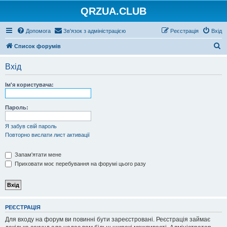
QRZUA.CLUB
Допомога
Зв'язок з адміністрацією
Реєстрація
Вхід
П
Список форумів
о
Вхід
ш
у
Ім'я користувача:
к
Пароль:
Я забув свій пароль
Повторно вислати лист активації
Запам'ятати мене
Приховати моє перебування на форумі цього разу
РЕЄСТРАЦІЯ
Для входу на форум ви повинні бути зареєстровані. Реєстрація займає