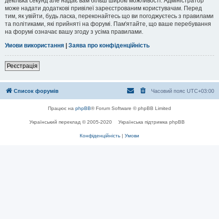
декілька секунд але надає вам більш широкі можливості. Адміністратор
може надати додаткові привілеї зареєстрованим користувачам. Перед
тим, як увійти, будь ласка, переконайтесь що ви погоджуєтесь з правилами
та політиками, які прийняті на форумі. Пам'ятайте, що ваше перебування
на форумі означає вашу згоду з усіма правилами.
Умови використання
|
Заява про конфіденційність
Реєстрація
Список форумів
Часовий пояс
UTC+03:00
Працює на
phpBB
® Forum Software © phpBB Limited
Український переклад © 2005-2020
Українська підтримка phpBB
Конфіденційність
|
Умови