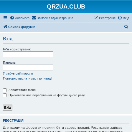
QRZUA.CLUB
Допомога
Зв'язок з адміністрацією
Реєстрація
Вхід
П
Список форумів
о
Вхід
ш
у
Ім'я користувача:
к
Пароль:
Я забув свій пароль
Повторно вислати лист активації
Запам'ятати мене
Приховати моє перебування на форумі цього разу
РЕЄСТРАЦІЯ
Для входу на форум ви повинні бути зареєстровані. Реєстрація займає