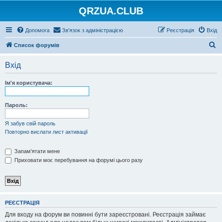
QRZUA.CLUB
Допомога
Зв'язок з адміністрацією
Реєстрація
Вхід
П
Список форумів
о
Вхід
ш
у
Ім'я користувача:
к
Пароль:
Я забув свій пароль
Повторно вислати лист активації
Запам'ятати мене
Приховати моє перебування на форумі цього разу
РЕЄСТРАЦІЯ
Для входу на форум ви повинні бути зареєстровані. Реєстрація займає