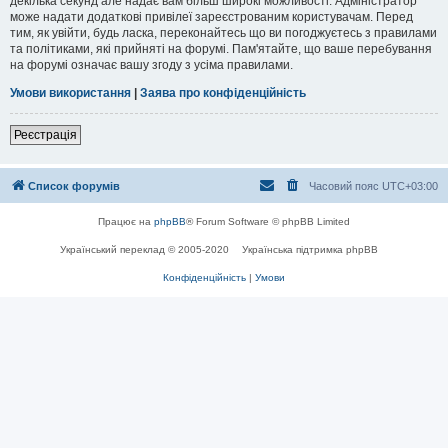
декілька секунд але надає вам більш широкі можливості. Адміністратор
може надати додаткові привілеї зареєстрованим користувачам. Перед
тим, як увійти, будь ласка, переконайтесь що ви погоджуєтесь з правилами
та політиками, які прийняті на форумі. Пам'ятайте, що ваше перебування
на форумі означає вашу згоду з усіма правилами.
Умови використання
|
Заява про конфіденційність
Реєстрація
Список форумів
Часовий пояс
UTC+03:00
Працює на
phpBB
® Forum Software © phpBB Limited
Український переклад © 2005-2020
Українська підтримка phpBB
Конфіденційність
|
Умови