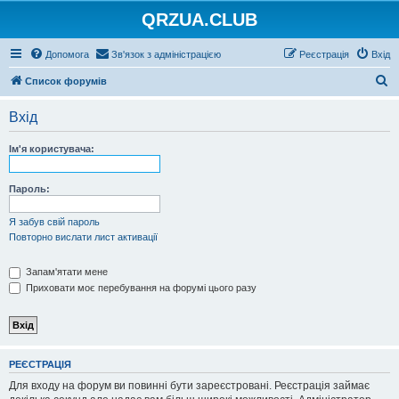
QRZUA.CLUB
Допомога
Зв'язок з адміністрацією
Реєстрація
Вхід
П
Список форумів
о
Вхід
ш
у
Ім'я користувача:
к
Пароль:
Я забув свій пароль
Повторно вислати лист активації
Запам'ятати мене
Приховати моє перебування на форумі цього разу
РЕЄСТРАЦІЯ
Для входу на форум ви повинні бути зареєстровані. Реєстрація займає