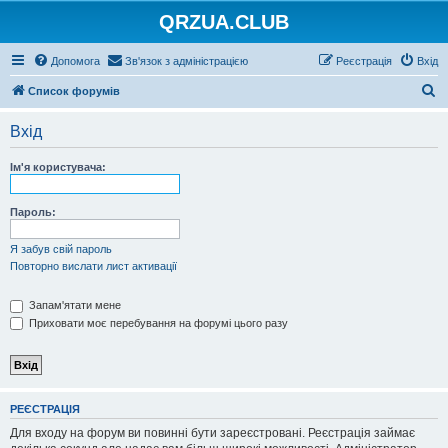
QRZUA.CLUB
Допомога
Зв'язок з адміністрацією
Реєстрація
Вхід
П
Список форумів
о
Вхід
ш
у
Ім'я користувача:
к
Пароль:
Я забув свій пароль
Повторно вислати лист активації
Запам'ятати мене
Приховати моє перебування на форумі цього разу
РЕЄСТРАЦІЯ
Для входу на форум ви повинні бути зареєстровані. Реєстрація займає