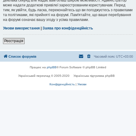
декілька секунд але надає вам більш широкі можливості. Адміністратор
може надати додаткові привілеї зареєстрованим користувачам. Перед
тим, як увійти, будь ласка, переконайтесь що ви погоджуєтесь з правилами
та політиками, які прийняті на форумі. Пам'ятайте, що ваше перебування
на форумі означає вашу згоду з усіма правилами.
Умови використання
|
Заява про конфіденційність
Реєстрація
Список форумів
Часовий пояс
UTC+03:00
Працює на
phpBB
® Forum Software © phpBB Limited
Український переклад © 2005-2020
Українська підтримка phpBB
Конфіденційність
|
Умови