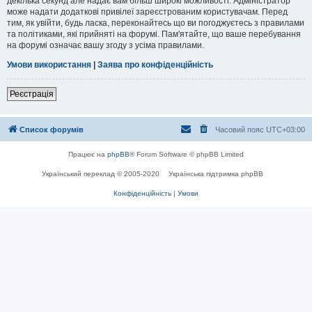
декілька секунд але надає вам більш широкі можливості. Адміністратор
може надати додаткові привілеї зареєстрованим користувачам. Перед
тим, як увійти, будь ласка, переконайтесь що ви погоджуєтесь з правилами
та політиками, які прийняті на форумі. Пам'ятайте, що ваше перебування
на форумі означає вашу згоду з усіма правилами.
Умови використання
|
Заява про конфіденційність
Реєстрація
Список форумів
Часовий пояс
UTC+03:00
Працює на
phpBB
® Forum Software © phpBB Limited
Український переклад © 2005-2020
Українська підтримка phpBB
Конфіденційність
|
Умови