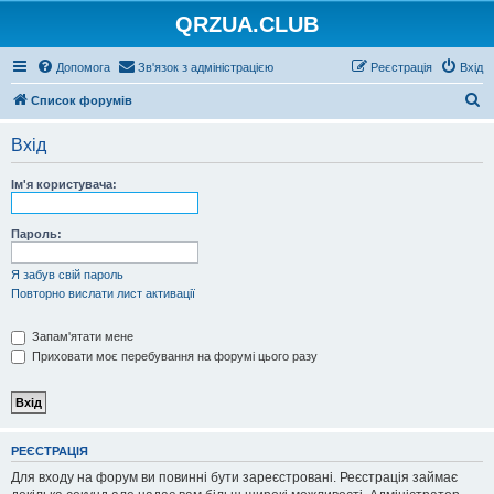
QRZUA.CLUB
Допомога
Зв'язок з адміністрацією
Реєстрація
Вхід
П
Список форумів
о
Вхід
ш
у
Ім'я користувача:
к
Пароль:
Я забув свій пароль
Повторно вислати лист активації
Запам'ятати мене
Приховати моє перебування на форумі цього разу
РЕЄСТРАЦІЯ
Для входу на форум ви повинні бути зареєстровані. Реєстрація займає