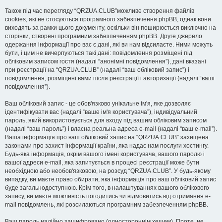
Також під час перегляду “QRZUA.CLUB”можливе створення файлів
cookies, які не стосуються програмного забезпечення phpBB, однак вони
виходять за рамки цього документу, оскільки він поширюється виключно на
сторінки, створені програмним забезпеченням phpBB. Друге джерело
одержання інформації про вас є дані, які ви нам відсилаєте. Ними можуть
бути, і цим не вичерпуються такі дані: повідомлення розміщені під
обліковим записом гостя (надалі “анонімні повідомлення”), дані вказані
при реєстрації на “QRZUA.CLUB” (надалі “ваш обліковий запис”) і
повідомлення, розміщені вами після реєстрації і авторизації (надалі “ваші
повідомлення”).
Ваш обліковий запис - це обов'язково унікальне ім'я, яке дозволяє
ідентифікувати вас (надалі “ваше ім'я користувача”), індивідуальний
пароль, який використовується для входу під вашим обліковим записом
(надалі “ваш пароль”) і власна реальна адреса e-mail (надалі “ваш e-mail”).
Ваша інформація про ваш обліковий запис на “QRZUA.CLUB” захищена
законами про захист інформації країни, яка надає нам послуги хостингу.
Будь-яка інформація, окрім вашого імені користувача, вашого паролю і
вашої адреси e-mail, яка запитується в процесі реєстрації може бути
необхідною або необов'язковою, на розсуд “QRZUA.CLUB”. У будь-якому
випадку, ви маєте право обирати, яка інформація про ваш обліковий запис
буде загальнодоступною. Крім того, в налаштуваннях вашого облікового
запису, ви маєте можливість погодитись чи відмовитись від отримання e-
mail повідомлень, які розсилаються програмним забезпеченням phpBB.
Ваш пароль надійно зашифровано (одностороннім хешем). Проте, не