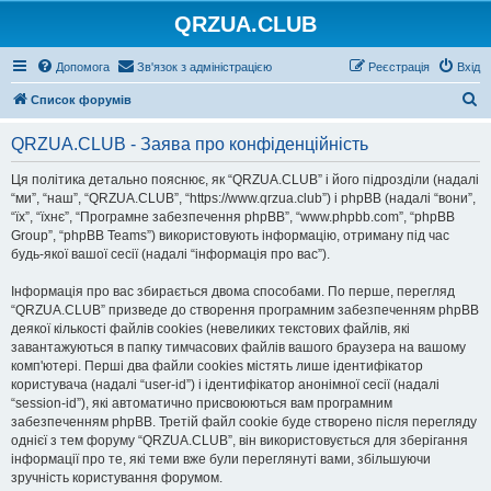
QRZUA.CLUB
Допомога
Зв'язок з адміністрацією
Реєстрація
Вхід
П
Список форумів
о
QRZUA.CLUB - Заява про конфіденційність
ш
у
Ця політика детально пояснює, як “QRZUA.CLUB” і його підрозділи (надалі
“ми”, “наш”, “QRZUA.CLUB”, “https://www.qrzua.club”) і phpBB (надалі “вони”,
к
“їх”, “їхнє”, “Програмне забезпечення phpBB”, “www.phpbb.com”, “phpBB
Group”, “phpBB Teams”) використовують інформацію, отриману під час
будь-якої вашої сесії (надалі “інформація про вас”).
Інформація про вас збирається двома способами. По перше, перегляд
“QRZUA.CLUB” призведе до створення програмним забезпеченням phpBB
деякої кількості файлів cookies (невеликих текстових файлів, які
завантажуються в папку тимчасових файлів вашого браузера на вашому
комп'ютері. Перші два файли cookies містять лише ідентифікатор
користувача (надалі “user-id”) і ідентифікатор анонімної сесії (надалі
“session-id”), які автоматично присвоюються вам програмним
забезпеченням phpBB. Третій файл cookie буде створено після перегляду
однієї з тем форуму “QRZUA.CLUB”, він використовується для зберігання
інформації про те, які теми вже були переглянуті вами, збільшуючи
зручність користування форумом.