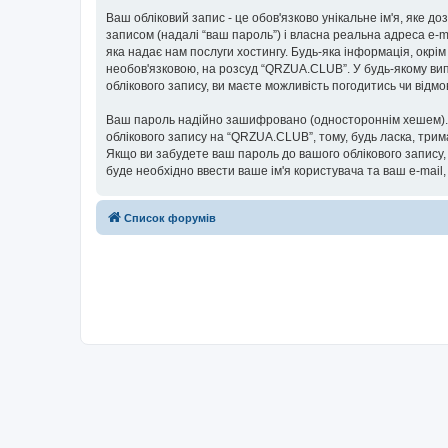
Ваш обліковий запис - це обов'язково унікальне ім'я, яке д
записом (надалі “ваш пароль”) і власна реальна адреса e-m
яка надає нам послуги хостингу. Будь-яка інформація, окрім
необов'язковою, на розсуд “QRZUA.CLUB”. У будь-якому вип
облікового запису, ви маєте можливість погодитись чи від
Ваш пароль надійно зашифровано (одностороннім хешем). П
облікового запису на “QRZUA.CLUB”, тому, будь ласка, трим
Якщо ви забудете ваш пароль до вашого облікового запису,
буде необхідно ввести ваше ім'я користувача та ваш e-mail
Список форумів