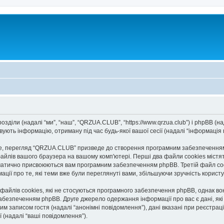
діли (надалі “ми”, “наш”, “QRZUA.CLUB”, “https://www.qrzua.club”) і phpBB (над
ють інформацію, отриману під час будь-якої вашої сесії (надалі “інформація п
, перегляд “QRZUA.CLUB” призведе до створення програмним забезпеченням p
айлів вашого браузера на вашому комп'ютері. Перші два файли cookies містять
автоматично присвоюються вам програмним забезпеченням phpBB. Третій файл co
ації про те, які теми вже були переглянуті вами, збільшуючи зручність корис
йлів cookies, які не стосуються програмного забезпечення phpBB, однак вони
безпеченням phpBB. Друге джерело одержання інформації про вас є дані, які в
им записом гостя (надалі “анонімні повідомлення”), дані вказані при реєстраці
ї (надалі “ваші повідомлення”).