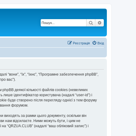
Пошук
Розширений по
Реєстрація
Вхід
алі “вони”, “їх”, “їхнє”, “Програмне забезпечення phpBB”,
ро вас”).
hpBB деякої кількості файлів cookies (невеликих
 лише ідентифікатор користувача (надалі “user-id”) і
okie буде створено після перегляду однієї з тем форуму
тування форумом.
 виходять за рамки цього документу, оскільки він
и нам відсилаєте. Ними можуть бути, і цим не
ї на “QRZUA.CLUB” (надалі “ваш обліковий запис”) і