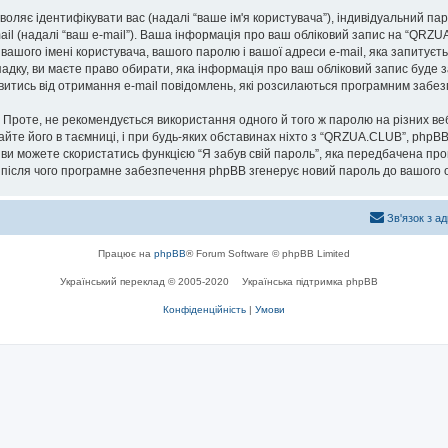
озволяє ідентифікувати вас (надалі “ваше ім'я користувача”), індивідуальний п
ail (надалі “ваш e-mail”). Ваша інформація про ваш обліковий запис на “QRZ
 вашого імені користувача, вашого паролю і вашої адреси e-mail, яка запитуєт
адку, ви маєте право обирати, яка інформація про ваш обліковий запис буде 
мовитись від отримання e-mail повідомлень, які розсилаються програмним заб
роте, не рекомендується використання одного й того ж паролю на різних ве
айте його в таємниці, і при будь-яких обставинах ніхто з “QRZUA.CLUB”, phpBB
 ви можете скористатись функцією “Я забув свій пароль”, яка передбачена пр
, після чого програмне забезпечення phpBB згенерує новий пароль до вашого о
Зв'язок з а
Працює на
phpBB
® Forum Software © phpBB Limited
Український переклад © 2005-2020
Українська підтримка phpBB
Конфіденційність
|
Умови