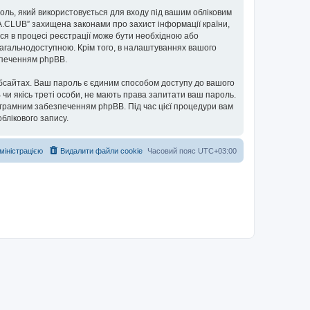
ароль, який використовується для входу під вашим обліковим
UA.CLUB” захищена законами про захист інформації країни,
ься в процесі реєстрації може бути необхідною або
загальнодоступною. Крім того, в налаштуваннях вашого
езпеченням phpBB.
бсайтах. Ваш пароль є єдиним способом доступу до вашого
 чи якісь треті особи, не мають права запитати ваш пароль.
ограмним забезпеченням phpBB. Під час цієї процедури вам
блікового запису.
дміністрацією
Видалити файли cookie
Часовий пояс
UTC+03:00