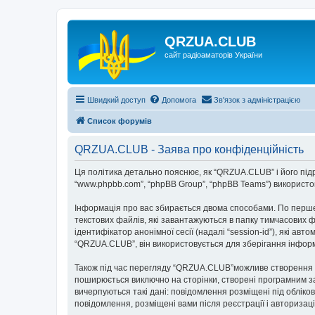
QRZUA.CLUB
сайт радіоаматорів України
Швидкий доступ
Допомога
Зв'язок з адміністрацією
Список форумів
QRZUA.CLUB - Заява про конфіденційність
Ця політика детально пояснює, як “QRZUA.CLUB” і його підроз
“www.phpbb.com”, “phpBB Group”, “phpBB Teams”) використову
Інформація про вас збирається двома способами. По перше
текстових файлів, які завантажуються в папку тимчасових ф
ідентифікатор анонімної сесії (надалі “session-id”), які 
“QRZUA.CLUB”, він використовується для зберігання інформ
Також під час перегляду “QRZUA.CLUB”можливе створення фа
поширюється виключно на сторінки, створені програмним за
вичерпуються такі дані: повідомлення розміщені під обліков
повідомлення, розміщені вами після реєстрації і авторизаці