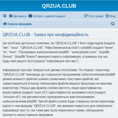
QRZUA.CLUB
Допомога
Зв'язок з адміністрацією
Реєстрація
Вхід
П
Список форумів
о
QRZUA.CLUB - Заява про конфіденційність
ш
у
Ця політика детально пояснює, як “QRZUA.CLUB” і його підрозділи (надалі
“ми”, “наш”, “QRZUA.CLUB”, “https://www.qrzua.club”) і phpBB (надалі “вони”,
к
“їх”, “їхнє”, “Програмне забезпечення phpBB”, “www.phpbb.com”, “phpBB
Group”, “phpBB Teams”) використовують інформацію, отриману під час
будь-якої вашої сесії (надалі “інформація про вас”).
Інформація про вас збирається двома способами. По перше, перегляд
“QRZUA.CLUB” призведе до створення програмним забезпеченням phpBB
деякої кількості файлів cookies (невеликих текстових файлів, які
завантажуються в папку тимчасових файлів вашого браузера на вашому
комп'ютері. Перші два файли cookies містять лише ідентифікатор
користувача (надалі “user-id”) і ідентифікатор анонімної сесії (надалі
“session-id”), які автоматично присвоюються вам програмним
забезпеченням phpBB. Третій файл cookie буде створено після перегляду
однієї з тем форуму “QRZUA.CLUB”, він використовується для зберігання
інформації про те, які теми вже були переглянуті вами, збільшуючи
зручність користування форумом.