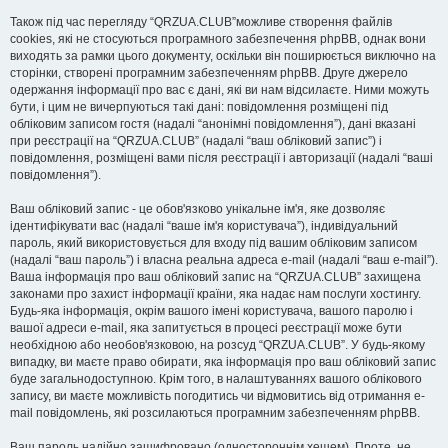
Також під час перегляду “QRZUA.CLUB”можливе створення файлів
cookies, які не стосуються програмного забезпечення phpBB, однак вони
виходять за рамки цього документу, оскільки він поширюється виключно на
сторінки, створені програмним забезпеченням phpBB. Друге джерело
одержання інформації про вас є дані, які ви нам відсилаєте. Ними можуть
бути, і цим не вичерпуються такі дані: повідомлення розміщені під
обліковим записом гостя (надалі “анонімні повідомлення”), дані вказані
при реєстрації на “QRZUA.CLUB” (надалі “ваш обліковий запис”) і
повідомлення, розміщені вами після реєстрації і авторизації (надалі “ваші
повідомлення”).
Ваш обліковий запис - це обов'язково унікальне ім'я, яке дозволяє
ідентифікувати вас (надалі “ваше ім'я користувача”), індивідуальний
пароль, який використовується для входу під вашим обліковим записом
(надалі “ваш пароль”) і власна реальна адреса e-mail (надалі “ваш e-mail”).
Ваша інформація про ваш обліковий запис на “QRZUA.CLUB” захищена
законами про захист інформації країни, яка надає нам послуги хостингу.
Будь-яка інформація, окрім вашого імені користувача, вашого паролю і
вашої адреси e-mail, яка запитується в процесі реєстрації може бути
необхідною або необов'язковою, на розсуд “QRZUA.CLUB”. У будь-якому
випадку, ви маєте право обирати, яка інформація про ваш обліковий запис
буде загальнодоступною. Крім того, в налаштуваннях вашого облікового
запису, ви маєте можливість погодитись чи відмовитись від отримання e-
mail повідомлень, які розсилаються програмним забезпеченням phpBB.
Ваш пароль надійно зашифровано (одностороннім хешем). Проте, не