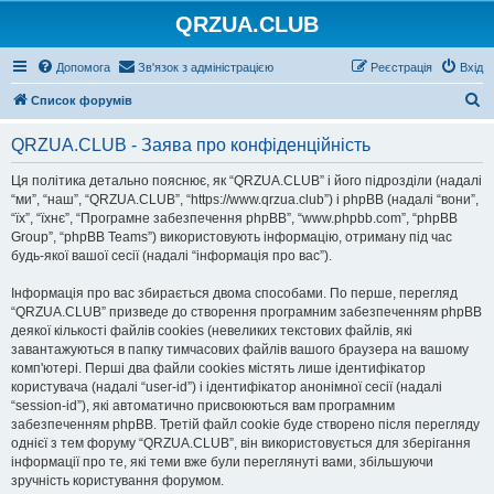
QRZUA.CLUB
Допомога
Зв'язок з адміністрацією
Реєстрація
Вхід
П
Список форумів
о
QRZUA.CLUB - Заява про конфіденційність
ш
у
Ця політика детально пояснює, як “QRZUA.CLUB” і його підрозділи (надалі
“ми”, “наш”, “QRZUA.CLUB”, “https://www.qrzua.club”) і phpBB (надалі “вони”,
к
“їх”, “їхнє”, “Програмне забезпечення phpBB”, “www.phpbb.com”, “phpBB
Group”, “phpBB Teams”) використовують інформацію, отриману під час
будь-якої вашої сесії (надалі “інформація про вас”).
Інформація про вас збирається двома способами. По перше, перегляд
“QRZUA.CLUB” призведе до створення програмним забезпеченням phpBB
деякої кількості файлів cookies (невеликих текстових файлів, які
завантажуються в папку тимчасових файлів вашого браузера на вашому
комп'ютері. Перші два файли cookies містять лише ідентифікатор
користувача (надалі “user-id”) і ідентифікатор анонімної сесії (надалі
“session-id”), які автоматично присвоюються вам програмним
забезпеченням phpBB. Третій файл cookie буде створено після перегляду
однієї з тем форуму “QRZUA.CLUB”, він використовується для зберігання
інформації про те, які теми вже були переглянуті вами, збільшуючи
зручність користування форумом.