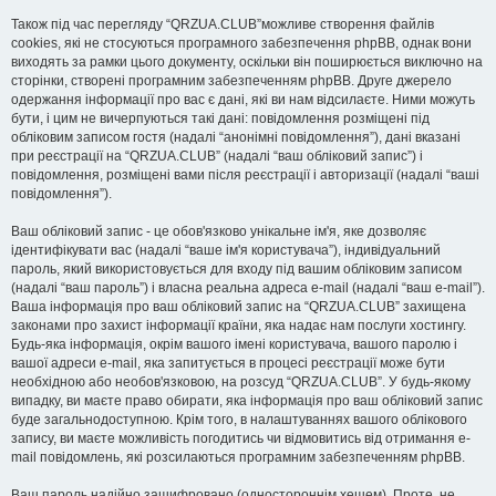
Також під час перегляду “QRZUA.CLUB”можливе створення файлів
cookies, які не стосуються програмного забезпечення phpBB, однак вони
виходять за рамки цього документу, оскільки він поширюється виключно на
сторінки, створені програмним забезпеченням phpBB. Друге джерело
одержання інформації про вас є дані, які ви нам відсилаєте. Ними можуть
бути, і цим не вичерпуються такі дані: повідомлення розміщені під
обліковим записом гостя (надалі “анонімні повідомлення”), дані вказані
при реєстрації на “QRZUA.CLUB” (надалі “ваш обліковий запис”) і
повідомлення, розміщені вами після реєстрації і авторизації (надалі “ваші
повідомлення”).
Ваш обліковий запис - це обов'язково унікальне ім'я, яке дозволяє
ідентифікувати вас (надалі “ваше ім'я користувача”), індивідуальний
пароль, який використовується для входу під вашим обліковим записом
(надалі “ваш пароль”) і власна реальна адреса e-mail (надалі “ваш e-mail”).
Ваша інформація про ваш обліковий запис на “QRZUA.CLUB” захищена
законами про захист інформації країни, яка надає нам послуги хостингу.
Будь-яка інформація, окрім вашого імені користувача, вашого паролю і
вашої адреси e-mail, яка запитується в процесі реєстрації може бути
необхідною або необов'язковою, на розсуд “QRZUA.CLUB”. У будь-якому
випадку, ви маєте право обирати, яка інформація про ваш обліковий запис
буде загальнодоступною. Крім того, в налаштуваннях вашого облікового
запису, ви маєте можливість погодитись чи відмовитись від отримання e-
mail повідомлень, які розсилаються програмним забезпеченням phpBB.
Ваш пароль надійно зашифровано (одностороннім хешем). Проте, не