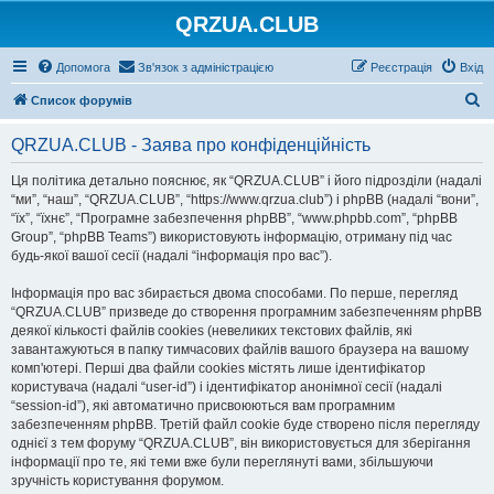
QRZUA.CLUB
Допомога
Зв'язок з адміністрацією
Реєстрація
Вхід
П
Список форумів
о
QRZUA.CLUB - Заява про конфіденційність
ш
у
Ця політика детально пояснює, як “QRZUA.CLUB” і його підрозділи (надалі
“ми”, “наш”, “QRZUA.CLUB”, “https://www.qrzua.club”) і phpBB (надалі “вони”,
к
“їх”, “їхнє”, “Програмне забезпечення phpBB”, “www.phpbb.com”, “phpBB
Group”, “phpBB Teams”) використовують інформацію, отриману під час
будь-якої вашої сесії (надалі “інформація про вас”).
Інформація про вас збирається двома способами. По перше, перегляд
“QRZUA.CLUB” призведе до створення програмним забезпеченням phpBB
деякої кількості файлів cookies (невеликих текстових файлів, які
завантажуються в папку тимчасових файлів вашого браузера на вашому
комп'ютері. Перші два файли cookies містять лише ідентифікатор
користувача (надалі “user-id”) і ідентифікатор анонімної сесії (надалі
“session-id”), які автоматично присвоюються вам програмним
забезпеченням phpBB. Третій файл cookie буде створено після перегляду
однієї з тем форуму “QRZUA.CLUB”, він використовується для зберігання
інформації про те, які теми вже були переглянуті вами, збільшуючи
зручність користування форумом.