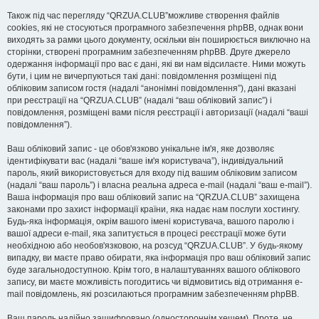
Також під час перегляду “QRZUA.CLUB”можливе створення файлів
cookies, які не стосуються програмного забезпечення phpBB, однак вони
виходять за рамки цього документу, оскільки він поширюється виключно на
сторінки, створені програмним забезпеченням phpBB. Друге джерело
одержання інформації про вас є дані, які ви нам відсилаєте. Ними можуть
бути, і цим не вичерпуються такі дані: повідомлення розміщені під
обліковим записом гостя (надалі “анонімні повідомлення”), дані вказані
при реєстрації на “QRZUA.CLUB” (надалі “ваш обліковий запис”) і
повідомлення, розміщені вами після реєстрації і авторизації (надалі “ваші
повідомлення”).
Ваш обліковий запис - це обов'язково унікальне ім'я, яке дозволяє
ідентифікувати вас (надалі “ваше ім'я користувача”), індивідуальний
пароль, який використовується для входу під вашим обліковим записом
(надалі “ваш пароль”) і власна реальна адреса e-mail (надалі “ваш e-mail”).
Ваша інформація про ваш обліковий запис на “QRZUA.CLUB” захищена
законами про захист інформації країни, яка надає нам послуги хостингу.
Будь-яка інформація, окрім вашого імені користувача, вашого паролю і
вашої адреси e-mail, яка запитується в процесі реєстрації може бути
необхідною або необов'язковою, на розсуд “QRZUA.CLUB”. У будь-якому
випадку, ви маєте право обирати, яка інформація про ваш обліковий запис
буде загальнодоступною. Крім того, в налаштуваннях вашого облікового
запису, ви маєте можливість погодитись чи відмовитись від отримання e-
mail повідомлень, які розсилаються програмним забезпеченням phpBB.
Ваш пароль надійно зашифровано (одностороннім хешем). Проте, не