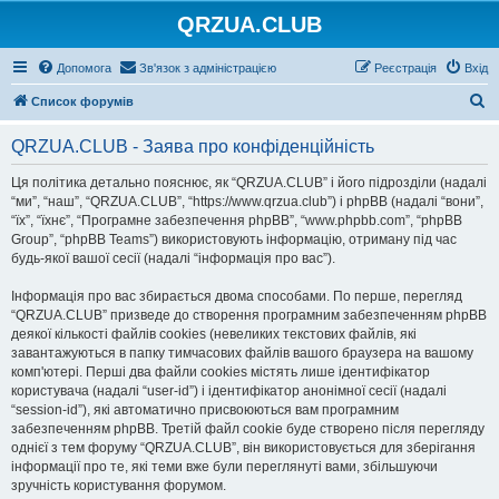
QRZUA.CLUB
Допомога
Зв'язок з адміністрацією
Реєстрація
Вхід
П
Список форумів
о
QRZUA.CLUB - Заява про конфіденційність
ш
у
Ця політика детально пояснює, як “QRZUA.CLUB” і його підрозділи (надалі
“ми”, “наш”, “QRZUA.CLUB”, “https://www.qrzua.club”) і phpBB (надалі “вони”,
к
“їх”, “їхнє”, “Програмне забезпечення phpBB”, “www.phpbb.com”, “phpBB
Group”, “phpBB Teams”) використовують інформацію, отриману під час
будь-якої вашої сесії (надалі “інформація про вас”).
Інформація про вас збирається двома способами. По перше, перегляд
“QRZUA.CLUB” призведе до створення програмним забезпеченням phpBB
деякої кількості файлів cookies (невеликих текстових файлів, які
завантажуються в папку тимчасових файлів вашого браузера на вашому
комп'ютері. Перші два файли cookies містять лише ідентифікатор
користувача (надалі “user-id”) і ідентифікатор анонімної сесії (надалі
“session-id”), які автоматично присвоюються вам програмним
забезпеченням phpBB. Третій файл cookie буде створено після перегляду
однієї з тем форуму “QRZUA.CLUB”, він використовується для зберігання
інформації про те, які теми вже були переглянуті вами, збільшуючи
зручність користування форумом.