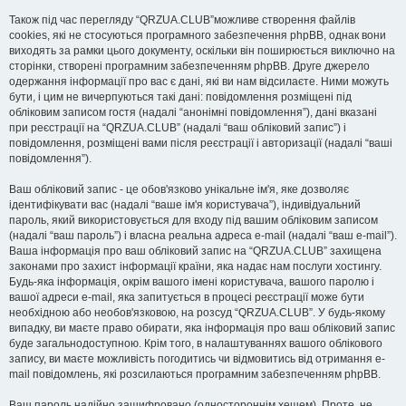
Також під час перегляду “QRZUA.CLUB”можливе створення файлів
cookies, які не стосуються програмного забезпечення phpBB, однак вони
виходять за рамки цього документу, оскільки він поширюється виключно на
сторінки, створені програмним забезпеченням phpBB. Друге джерело
одержання інформації про вас є дані, які ви нам відсилаєте. Ними можуть
бути, і цим не вичерпуються такі дані: повідомлення розміщені під
обліковим записом гостя (надалі “анонімні повідомлення”), дані вказані
при реєстрації на “QRZUA.CLUB” (надалі “ваш обліковий запис”) і
повідомлення, розміщені вами після реєстрації і авторизації (надалі “ваші
повідомлення”).
Ваш обліковий запис - це обов'язково унікальне ім'я, яке дозволяє
ідентифікувати вас (надалі “ваше ім'я користувача”), індивідуальний
пароль, який використовується для входу під вашим обліковим записом
(надалі “ваш пароль”) і власна реальна адреса e-mail (надалі “ваш e-mail”).
Ваша інформація про ваш обліковий запис на “QRZUA.CLUB” захищена
законами про захист інформації країни, яка надає нам послуги хостингу.
Будь-яка інформація, окрім вашого імені користувача, вашого паролю і
вашої адреси e-mail, яка запитується в процесі реєстрації може бути
необхідною або необов'язковою, на розсуд “QRZUA.CLUB”. У будь-якому
випадку, ви маєте право обирати, яка інформація про ваш обліковий запис
буде загальнодоступною. Крім того, в налаштуваннях вашого облікового
запису, ви маєте можливість погодитись чи відмовитись від отримання e-
mail повідомлень, які розсилаються програмним забезпеченням phpBB.
Ваш пароль надійно зашифровано (одностороннім хешем). Проте, не