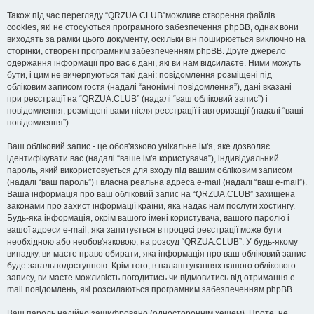
Також під час перегляду “QRZUA.CLUB”можливе створення файлів
cookies, які не стосуються програмного забезпечення phpBB, однак вони
виходять за рамки цього документу, оскільки він поширюється виключно на
сторінки, створені програмним забезпеченням phpBB. Друге джерело
одержання інформації про вас є дані, які ви нам відсилаєте. Ними можуть
бути, і цим не вичерпуються такі дані: повідомлення розміщені під
обліковим записом гостя (надалі “анонімні повідомлення”), дані вказані
при реєстрації на “QRZUA.CLUB” (надалі “ваш обліковий запис”) і
повідомлення, розміщені вами після реєстрації і авторизації (надалі “ваші
повідомлення”).
Ваш обліковий запис - це обов'язково унікальне ім'я, яке дозволяє
ідентифікувати вас (надалі “ваше ім'я користувача”), індивідуальний
пароль, який використовується для входу під вашим обліковим записом
(надалі “ваш пароль”) і власна реальна адреса e-mail (надалі “ваш e-mail”).
Ваша інформація про ваш обліковий запис на “QRZUA.CLUB” захищена
законами про захист інформації країни, яка надає нам послуги хостингу.
Будь-яка інформація, окрім вашого імені користувача, вашого паролю і
вашої адреси e-mail, яка запитується в процесі реєстрації може бути
необхідною або необов'язковою, на розсуд “QRZUA.CLUB”. У будь-якому
випадку, ви маєте право обирати, яка інформація про ваш обліковий запис
буде загальнодоступною. Крім того, в налаштуваннях вашого облікового
запису, ви маєте можливість погодитись чи відмовитись від отримання e-
mail повідомлень, які розсилаються програмним забезпеченням phpBB.
Ваш пароль надійно зашифровано (одностороннім хешем). Проте, не