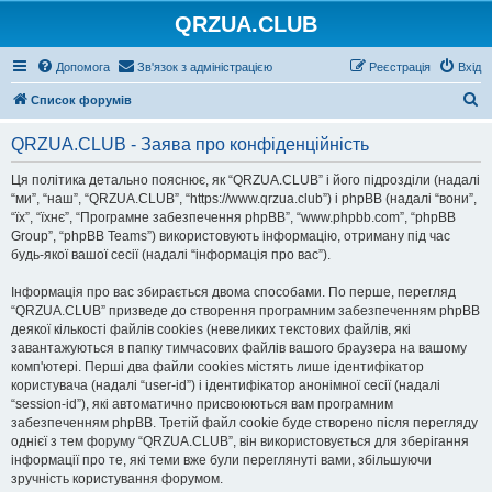
QRZUA.CLUB
Допомога
Зв'язок з адміністрацією
Реєстрація
Вхід
П
Список форумів
о
QRZUA.CLUB - Заява про конфіденційність
ш
у
Ця політика детально пояснює, як “QRZUA.CLUB” і його підрозділи (надалі
“ми”, “наш”, “QRZUA.CLUB”, “https://www.qrzua.club”) і phpBB (надалі “вони”,
к
“їх”, “їхнє”, “Програмне забезпечення phpBB”, “www.phpbb.com”, “phpBB
Group”, “phpBB Teams”) використовують інформацію, отриману під час
будь-якої вашої сесії (надалі “інформація про вас”).
Інформація про вас збирається двома способами. По перше, перегляд
“QRZUA.CLUB” призведе до створення програмним забезпеченням phpBB
деякої кількості файлів cookies (невеликих текстових файлів, які
завантажуються в папку тимчасових файлів вашого браузера на вашому
комп'ютері. Перші два файли cookies містять лише ідентифікатор
користувача (надалі “user-id”) і ідентифікатор анонімної сесії (надалі
“session-id”), які автоматично присвоюються вам програмним
забезпеченням phpBB. Третій файл cookie буде створено після перегляду
однієї з тем форуму “QRZUA.CLUB”, він використовується для зберігання
інформації про те, які теми вже були переглянуті вами, збільшуючи
зручність користування форумом.