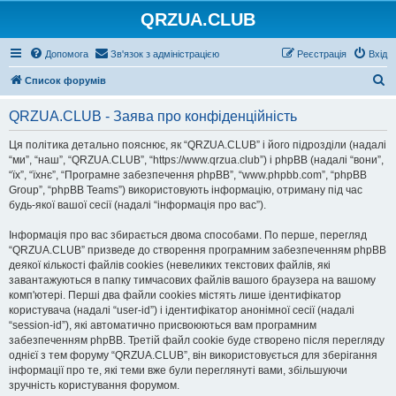
QRZUA.CLUB
Допомога
Зв'язок з адміністрацією
Реєстрація
Вхід
П
Список форумів
о
QRZUA.CLUB - Заява про конфіденційність
ш
у
Ця політика детально пояснює, як “QRZUA.CLUB” і його підрозділи (надалі
“ми”, “наш”, “QRZUA.CLUB”, “https://www.qrzua.club”) і phpBB (надалі “вони”,
к
“їх”, “їхнє”, “Програмне забезпечення phpBB”, “www.phpbb.com”, “phpBB
Group”, “phpBB Teams”) використовують інформацію, отриману під час
будь-якої вашої сесії (надалі “інформація про вас”).
Інформація про вас збирається двома способами. По перше, перегляд
“QRZUA.CLUB” призведе до створення програмним забезпеченням phpBB
деякої кількості файлів cookies (невеликих текстових файлів, які
завантажуються в папку тимчасових файлів вашого браузера на вашому
комп'ютері. Перші два файли cookies містять лише ідентифікатор
користувача (надалі “user-id”) і ідентифікатор анонімної сесії (надалі
“session-id”), які автоматично присвоюються вам програмним
забезпеченням phpBB. Третій файл cookie буде створено після перегляду
однієї з тем форуму “QRZUA.CLUB”, він використовується для зберігання
інформації про те, які теми вже були переглянуті вами, збільшуючи
зручність користування форумом.