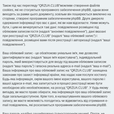
Також під час перегляду “QRZUA.CLUB”можливе створення файлів
cookies, які не стосуються програмного забезпечення phpBB, однак вони
виходять за рамки цього документу, оскільки він поширюється виключно на
сторінки, створені програмним забезпеченням phpBB. Друге джерело
одержання інформації про вас є дані, які ви нам відсилаєте. Ними можуть
бути, і цим не вичерпуються такі дані: повідомлення розміщені під
обліковим записом гостя (надалі “анонімні повідомлення”), дані вказані
при реєстрації на “QRZUA.CLUB” (надалі “ваш обліковий запис”) і
повідомлення, розміщені вами після реєстрації і авторизації (надалі “ваші
повідомлення”).
Ваш обліковий запис - це обов'язково унікальне ім'я, яке дозволяє
ідентифікувати вас (надалі “ваше ім'я користувача”), індивідуальний
пароль, який використовується для входу під вашим обліковим записом
(надалі “ваш пароль”) і власна реальна адреса e-mail (надалі “ваш e-mail”).
Ваша інформація про ваш обліковий запис на “QRZUA.CLUB” захищена
законами про захист інформації країни, яка надає нам послуги хостингу.
Будь-яка інформація, окрім вашого імені користувача, вашого паролю і
вашої адреси e-mail, яка запитується в процесі реєстрації може бути
необхідною або необов'язковою, на розсуд “QRZUA.CLUB”. У будь-якому
випадку, ви маєте право обирати, яка інформація про ваш обліковий запис
буде загальнодоступною. Крім того, в налаштуваннях вашого облікового
запису, ви маєте можливість погодитись чи відмовитись від отримання e-
mail повідомлень, які розсилаються програмним забезпеченням phpBB.
Ваш пароль надійно зашифровано (одностороннім хешем). Проте, не