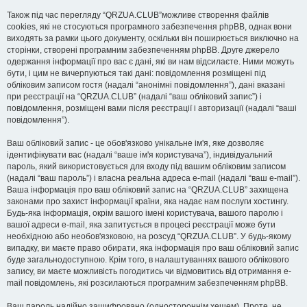
Також під час перегляду “QRZUA.CLUB”можливе створення файлів
cookies, які не стосуються програмного забезпечення phpBB, однак вони
виходять за рамки цього документу, оскільки він поширюється виключно на
сторінки, створені програмним забезпеченням phpBB. Друге джерело
одержання інформації про вас є дані, які ви нам відсилаєте. Ними можуть
бути, і цим не вичерпуються такі дані: повідомлення розміщені під
обліковим записом гостя (надалі “анонімні повідомлення”), дані вказані
при реєстрації на “QRZUA.CLUB” (надалі “ваш обліковий запис”) і
повідомлення, розміщені вами після реєстрації і авторизації (надалі “ваші
повідомлення”).
Ваш обліковий запис - це обов'язково унікальне ім'я, яке дозволяє
ідентифікувати вас (надалі “ваше ім'я користувача”), індивідуальний
пароль, який використовується для входу під вашим обліковим записом
(надалі “ваш пароль”) і власна реальна адреса e-mail (надалі “ваш e-mail”).
Ваша інформація про ваш обліковий запис на “QRZUA.CLUB” захищена
законами про захист інформації країни, яка надає нам послуги хостингу.
Будь-яка інформація, окрім вашого імені користувача, вашого паролю і
вашої адреси e-mail, яка запитується в процесі реєстрації може бути
необхідною або необов'язковою, на розсуд “QRZUA.CLUB”. У будь-якому
випадку, ви маєте право обирати, яка інформація про ваш обліковий запис
буде загальнодоступною. Крім того, в налаштуваннях вашого облікового
запису, ви маєте можливість погодитись чи відмовитись від отримання e-
mail повідомлень, які розсилаються програмним забезпеченням phpBB.
Ваш пароль надійно зашифровано (одностороннім хешем). Проте, не