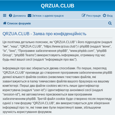
QRZUA.CLUB
Допомога
Зв'язок з адміністрацією
Реєстрація
Вхід
П
Список форумів
о
QRZUA.CLUB - Заява про конфіденційність
ш
у
Ця політика детально пояснює, як “QRZUA.CLUB” і його підрозділи (надалі
“ми”, “наш”, “QRZUA.CLUB”, “https://www.qrzua.club”) і phpBB (надалі “вони”,
к
“їх”, “їхнє”, “Програмне забезпечення phpBB”, “www.phpbb.com”, “phpBB
Group”, “phpBB Teams”) використовують інформацію, отриману під час
будь-якої вашої сесії (надалі “інформація про вас”).
Інформація про вас збирається двома способами. По перше, перегляд
“QRZUA.CLUB” призведе до створення програмним забезпеченням phpBB
деякої кількості файлів cookies (невеликих текстових файлів, які
завантажуються в папку тимчасових файлів вашого браузера на вашому
комп'ютері. Перші два файли cookies містять лише ідентифікатор
користувача (надалі “user-id”) і ідентифікатор анонімної сесії (надалі
“session-id”), які автоматично присвоюються вам програмним
забезпеченням phpBB. Третій файл cookie буде створено після перегляду
однієї з тем форуму “QRZUA.CLUB”, він використовується для зберігання
інформації про те, які теми вже були переглянуті вами, збільшуючи
зручність користування форумом.