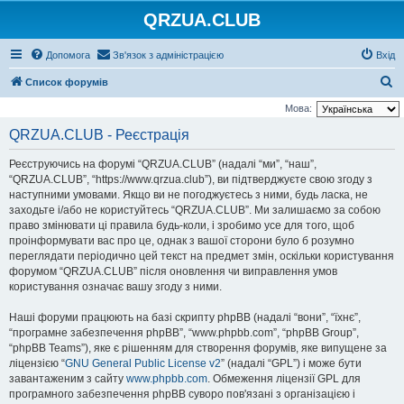
QRZUA.CLUB
Допомога
Зв'язок з адміністрацією
Вхід
П
Список форумів
о
Мова:
ш
QRZUA.CLUB - Реєстрація
у
Реєструючись на форумі “QRZUA.CLUB” (надалі “ми”, “наш”,
к
“QRZUA.CLUB”, “https://www.qrzua.club”), ви підтверджуєте свою згоду з
наступними умовами. Якщо ви не погоджуєтесь з ними, будь ласка, не
заходьте і/або не користуйтесь “QRZUA.CLUB”. Ми залишаємо за собою
право змінювати ці правила будь-коли, і зробимо усе для того, щоб
проінформувати вас про це, однак з вашої сторони було б розумно
переглядати періодично цей текст на предмет змін, оскільки користування
форумом “QRZUA.CLUB” після оновлення чи виправлення умов
користування означає вашу згоду з ними.
Наші форуми працюють на базі скрипту phpBB (надалі “вони”, “їхнє”,
“програмне забезпечення phpBB”, “www.phpbb.com”, “phpBB Group”,
“phpBB Teams”), яке є рішенням для створення форумів, яке випущене за
ліцензією “
GNU General Public License v2
” (надалі “GPL”) і може бути
завантаженим з сайту
www.phpbb.com
. Обмеження ліцензії GPL для
програмного забезпечення phpBB суворо пов'язані з організацією і