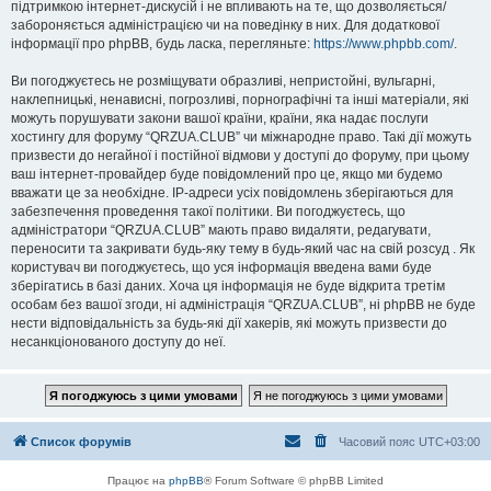
підтримкою інтернет-дискусій і не впливають на те, що дозволяється/
забороняється адміністрацією чи на поведінку в них. Для додаткової
інформації про phpBB, будь ласка, перегляньте:
https://www.phpbb.com/
.
Ви погоджуєтесь не розміщувати образливі, непристойні, вульгарні,
наклепницькі, ненависні, погрозливі, порнографічні та інші матеріали, які
можуть порушувати закони вашої країни, країни, яка надає послуги
хостингу для форуму “QRZUA.CLUB” чи міжнародне право. Такі дії можуть
призвести до негайної і постійної відмови у доступі до форуму, при цьому
ваш інтернет-провайдер буде повідомлений про це, якщо ми будемо
вважати це за необхідне. IP-адреси усіх повідомлень зберігаються для
забезпечення проведення такої політики. Ви погоджуєтесь, що
адміністратори “QRZUA.CLUB” мають право видаляти, редагувати,
переносити та закривати будь-яку тему в будь-який час на свій розсуд . Як
користувач ви погоджуєтесь, що уся інформація введена вами буде
зберігатись в базі даних. Хоча ця інформація не буде відкрита третім
особам без вашої згоди, ні адміністрація “QRZUA.CLUB”, ні phpBB не буде
нести відповідальність за будь-які дії хакерів, які можуть призвести до
несанкціонованого доступу до неї.
Список форумів
Часовий пояс
UTC+03:00
Працює на
phpBB
® Forum Software © phpBB Limited