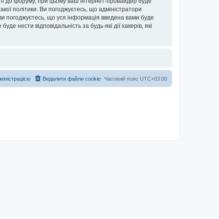
упі до форуму, при цьому ваш інтернет-провайдер буде
акої політики. Ви погоджуєтесь, що адміністратори
 ви погоджуєтесь, що уся інформація введена вами буде
уде нести відповідальність за будь-які дії хакерів, які
дміністрацією
Видалити файли cookie
Часовий пояс
UTC+03:00