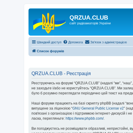
QRZUA.CLUB
сайт радіоаматорів України
Швидкий доступ
Допомога
Зв'язок з адміністрацією
Список форумів
QRZUA.CLUB - Реєстрація
Реєструючись на форумі “QRZUA.CLUB” (надалі “ми”, “наш”, 
не заходьте і/або не користуйтесь “QRZUA.CLUB”. Ми залиш
було б розумно переглядати періодично цей текст на пред
Наші форуми працюють на базі скрипту phpBB (надалі “вони”
випущене за ліцензією “
GNU General Public License v2
” (на
пов'язані з організацією і підтримкою інтернет-дискусій і 
ласка, перегляньте:
https://www.phpbb.com/
.
Ви погоджуєтесь не розміщувати образливі, непристойні, вул