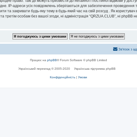
дне право. Такі дії можуть призвести до негайної і постійної відмови у дост
дне. IP-адреси усіх повідомлень зберігаються для забезпечення проведення т
и та закривати будь-яку тему в будь-який час на свій розсуд . Як користувач
та третім особам без вашої згоди, ні адміністрація “QRZUA.CLUB”, ні phpBB не б
Зв'язок з а
Працює на
phpBB
® Forum Software © phpBB Limited
Український переклад © 2005-2020
Українська підтримка phpBB
Конфіденційність
|
Умови