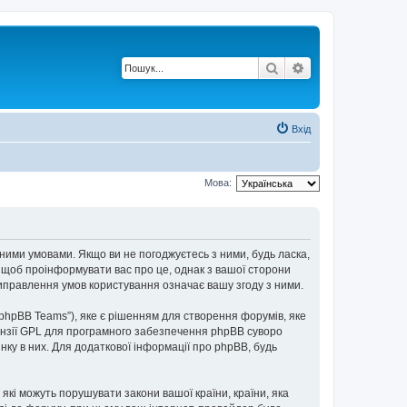
Пошук
Розширений по
Вхід
Мова:
пними умовами. Якщо ви не погоджуєтесь з ними, будь ласка,
, щоб проінформувати вас про це, однак з вашої сторони
иправлення умов користування означає вашу згоду з ними.
“phpBB Teams”), яке є рішенням для створення форумів, яке
нзії GPL для програмного забезпечення phpBB суворо
інку в них. Для додаткової інформації про phpBB, будь
 які можуть порушувати закони вашої країни, країни, яка