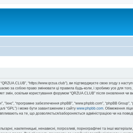
“QRZUA.CLUB”, “https://www.qrzua.club”), ви підтверджуєте свою згоду з насту
аємо за собою право змінювати ці правила будь-коли, і зробимо усе для того
мет змін, оскільки користування форумом “QRZUA.CLUB” після оновлення чи в
, “їхнє”, “програмне забезпечення phpBB”, “www.phpbb.com”, “phpBB Group”, 
далі “GPL”) і може бути завантаженим з сайту
www.phpbb.com
. Обмеження ліце
не впливають на те, що дозволяється/забороняється адміністрацією чи на повед
ьгарні, наклепницькі, ненависні, погрозливі, порнографічні та інші матеріали,