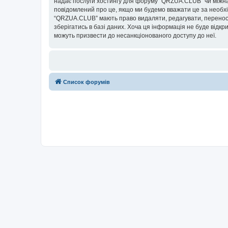
надає послуги хостингу для форуму “QRZUA.CLUB” чи міжнаро
повідомлений про це, якщо ми будемо вважати це за необхі
“QRZUA.CLUB” мають право видаляти, редагувати, переносит
зберігатись в базі даних. Хоча ця інформація не буде відкри
можуть призвести до несанкціонованого доступу до неї.
Список форумів