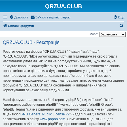
QRZUA.CLUB
Допомога
Зв'язок з адміністрацією
Вхід
П
Список форумів
о
Мова:
ш
QRZUA.CLUB - Реєстрація
у
Реєструючись на форумі “QRZUA.CLUB” (надалі “ми”, “наш”,
к
“QRZUA.CLUB”, “https://www.qrzua.club”), ви підтверджуєте свою згоду з
наступними умовами. Якщо ви не погоджуєтесь з ними, будь ласка, не
заходьте і/або не користуйтесь “QRZUA.CLUB”. Ми залишаємо за собою
право змінювати ці правила будь-коли, і зробимо усе для того, щоб
проінформувати вас про це, однак з вашої сторони було б розумно
переглядати періодично цей текст на предмет змін, оскільки користування
форумом “QRZUA.CLUB” після оновлення чи виправлення умов
користування означає вашу згоду з ними.
Наші форуми працюють на базі скрипту phpBB (надалі “вони”, “їхнє”,
“програмне забезпечення phpBB”, “www.phpbb.com”, “phpBB Group”,
“phpBB Teams”), яке є рішенням для створення форумів, яке випущене за
ліцензією “
GNU General Public License v2
” (надалі “GPL”) і може бути
завантаженим з сайту
www.phpbb.com
. Обмеження ліцензії GPL для
програмного забезпечення phpBB суворо пов'язані з організацією і