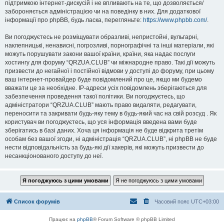
підтримкою інтернет-дискусій і не впливають на те, що дозволяється/
забороняється адміністрацією чи на поведінку в них. Для додаткової
інформації про phpBB, будь ласка, перегляньте:
https://www.phpbb.com/
.
Ви погоджуєтесь не розміщувати образливі, непристойні, вульгарні,
наклепницькі, ненависні, погрозливі, порнографічні та інші матеріали, які
можуть порушувати закони вашої країни, країни, яка надає послуги
хостингу для форуму “QRZUA.CLUB” чи міжнародне право. Такі дії можуть
призвести до негайної і постійної відмови у доступі до форуму, при цьому
ваш інтернет-провайдер буде повідомлений про це, якщо ми будемо
вважати це за необхідне. IP-адреси усіх повідомлень зберігаються для
забезпечення проведення такої політики. Ви погоджуєтесь, що
адміністратори “QRZUA.CLUB” мають право видаляти, редагувати,
переносити та закривати будь-яку тему в будь-який час на свій розсуд . Як
користувач ви погоджуєтесь, що уся інформація введена вами буде
зберігатись в базі даних. Хоча ця інформація не буде відкрита третім
особам без вашої згоди, ні адміністрація “QRZUA.CLUB”, ні phpBB не буде
нести відповідальність за будь-які дії хакерів, які можуть призвести до
несанкціонованого доступу до неї.
Список форумів
Часовий пояс
UTC+03:00
Працює на
phpBB
® Forum Software © phpBB Limited