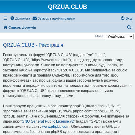
QRZUA.CLUB
Допомога
Зв'язок з адміністрацією
Вхід
П
Список форумів
о
Мова:
ш
QRZUA.CLUB - Реєстрація
у
Реєструючись на форумі “QRZUA.CLUB” (надалі “ми”, “наш”,
к
“QRZUA.CLUB”, “https://www.qrzua.club”), ви підтверджуєте свою згоду з
наступними умовами. Якщо ви не погоджуєтесь з ними, будь ласка, не
заходьте і/або не користуйтесь “QRZUA.CLUB”. Ми залишаємо за собою
право змінювати ці правила будь-коли, і зробимо усе для того, щоб
проінформувати вас про це, однак з вашої сторони було б розумно
переглядати періодично цей текст на предмет змін, оскільки користування
форумом “QRZUA.CLUB” після оновлення чи виправлення умов
користування означає вашу згоду з ними.
Наші форуми працюють на базі скрипту phpBB (надалі “вони”, “їхнє”,
“програмне забезпечення phpBB”, “www.phpbb.com”, “phpBB Group”,
“phpBB Teams”), яке є рішенням для створення форумів, яке випущене за
ліцензією “
GNU General Public License v2
” (надалі “GPL”) і може бути
завантаженим з сайту
www.phpbb.com
. Обмеження ліцензії GPL для
програмного забезпечення phpBB суворо пов'язані з організацією і