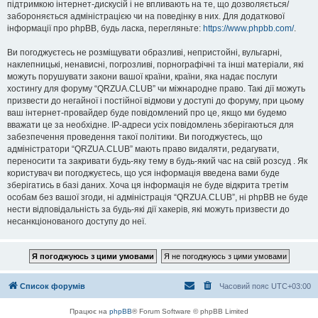
підтримкою інтернет-дискусій і не впливають на те, що дозволяється/
забороняється адміністрацією чи на поведінку в них. Для додаткової
інформації про phpBB, будь ласка, перегляньте:
https://www.phpbb.com/
.
Ви погоджуєтесь не розміщувати образливі, непристойні, вульгарні,
наклепницькі, ненависні, погрозливі, порнографічні та інші матеріали, які
можуть порушувати закони вашої країни, країни, яка надає послуги
хостингу для форуму “QRZUA.CLUB” чи міжнародне право. Такі дії можуть
призвести до негайної і постійної відмови у доступі до форуму, при цьому
ваш інтернет-провайдер буде повідомлений про це, якщо ми будемо
вважати це за необхідне. IP-адреси усіх повідомлень зберігаються для
забезпечення проведення такої політики. Ви погоджуєтесь, що
адміністратори “QRZUA.CLUB” мають право видаляти, редагувати,
переносити та закривати будь-яку тему в будь-який час на свій розсуд . Як
користувач ви погоджуєтесь, що уся інформація введена вами буде
зберігатись в базі даних. Хоча ця інформація не буде відкрита третім
особам без вашої згоди, ні адміністрація “QRZUA.CLUB”, ні phpBB не буде
нести відповідальність за будь-які дії хакерів, які можуть призвести до
несанкціонованого доступу до неї.
Список форумів
Часовий пояс
UTC+03:00
Працює на
phpBB
® Forum Software © phpBB Limited