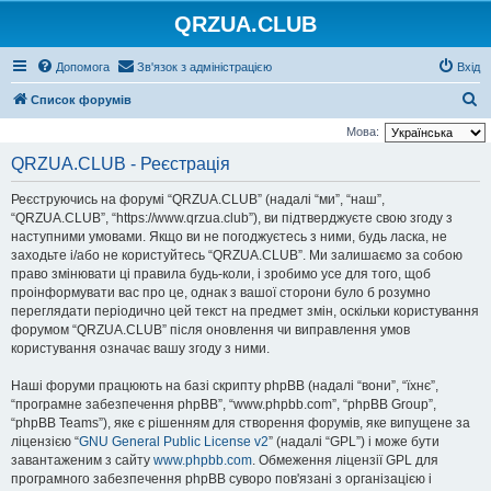
QRZUA.CLUB
Допомога
Зв'язок з адміністрацією
Вхід
П
Список форумів
о
Мова:
ш
QRZUA.CLUB - Реєстрація
у
Реєструючись на форумі “QRZUA.CLUB” (надалі “ми”, “наш”,
к
“QRZUA.CLUB”, “https://www.qrzua.club”), ви підтверджуєте свою згоду з
наступними умовами. Якщо ви не погоджуєтесь з ними, будь ласка, не
заходьте і/або не користуйтесь “QRZUA.CLUB”. Ми залишаємо за собою
право змінювати ці правила будь-коли, і зробимо усе для того, щоб
проінформувати вас про це, однак з вашої сторони було б розумно
переглядати періодично цей текст на предмет змін, оскільки користування
форумом “QRZUA.CLUB” після оновлення чи виправлення умов
користування означає вашу згоду з ними.
Наші форуми працюють на базі скрипту phpBB (надалі “вони”, “їхнє”,
“програмне забезпечення phpBB”, “www.phpbb.com”, “phpBB Group”,
“phpBB Teams”), яке є рішенням для створення форумів, яке випущене за
ліцензією “
GNU General Public License v2
” (надалі “GPL”) і може бути
завантаженим з сайту
www.phpbb.com
. Обмеження ліцензії GPL для
програмного забезпечення phpBB суворо пов'язані з організацією і