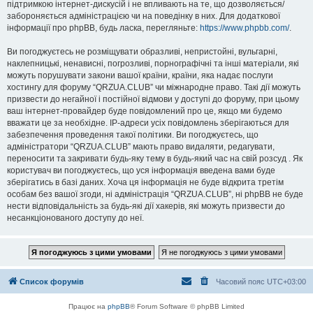
підтримкою інтернет-дискусій і не впливають на те, що дозволяється/
забороняється адміністрацією чи на поведінку в них. Для додаткової
інформації про phpBB, будь ласка, перегляньте:
https://www.phpbb.com/
.
Ви погоджуєтесь не розміщувати образливі, непристойні, вульгарні,
наклепницькі, ненависні, погрозливі, порнографічні та інші матеріали, які
можуть порушувати закони вашої країни, країни, яка надає послуги
хостингу для форуму “QRZUA.CLUB” чи міжнародне право. Такі дії можуть
призвести до негайної і постійної відмови у доступі до форуму, при цьому
ваш інтернет-провайдер буде повідомлений про це, якщо ми будемо
вважати це за необхідне. IP-адреси усіх повідомлень зберігаються для
забезпечення проведення такої політики. Ви погоджуєтесь, що
адміністратори “QRZUA.CLUB” мають право видаляти, редагувати,
переносити та закривати будь-яку тему в будь-який час на свій розсуд . Як
користувач ви погоджуєтесь, що уся інформація введена вами буде
зберігатись в базі даних. Хоча ця інформація не буде відкрита третім
особам без вашої згоди, ні адміністрація “QRZUA.CLUB”, ні phpBB не буде
нести відповідальність за будь-які дії хакерів, які можуть призвести до
несанкціонованого доступу до неї.
Список форумів
Часовий пояс
UTC+03:00
Працює на
phpBB
® Forum Software © phpBB Limited