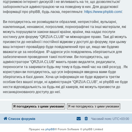
підтримкою інтернет-дискусій і не впливають на те, що дозволяється/
забороняється адміністрацією чи на поведінку в них. Для додаткової
інформації про phpBB, будь ласка, перегляньте:
https://www.phpbb.com/
.
Ви погоджуєтесь не розміщувати образливі, непристойні, вульгарні,
наклепницькі, ненависні, погрозливі, порнографічні та інші матеріали, які
можуть порушувати закони вашої країни, країни, яка надає послуги
хостингу для форуму “QRZUA.CLUB” чи міжнародне право. Такі дії можуть
призвести до негайної і постійної відмови у доступі до форуму, при цьому
ваш інтернет-провайдер буде повідомлений про це, якщо ми будемо
вважати це за необхідне. IP-адреси усіх повідомлень зберігаються для
забезпечення проведення такої політики. Ви погоджуєтесь, що
адміністратори “QRZUA.CLUB” мають право видаляти, редагувати,
переносити та закривати будь-яку тему в будь-який час на свій розсуд . Як
користувач ви погоджуєтесь, що уся інформація введена вами буде
зберігатись в базі даних. Хоча ця інформація не буде відкрита третім
особам без вашої згоди, ні адміністрація “QRZUA.CLUB”, ні phpBB не буде
нести відповідальність за будь-які дії хакерів, які можуть призвести до
несанкціонованого доступу до неї.
Список форумів
Часовий пояс
UTC+03:00
Працює на
phpBB
® Forum Software © phpBB Limited