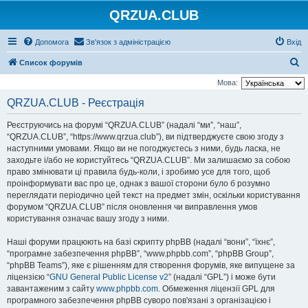
QRZUA.CLUB
Допомога
Зв'язок з адміністрацією
Вхід
П
Список форумів
о
Мова:
ш
QRZUA.CLUB - Реєстрація
у
Реєструючись на форумі “QRZUA.CLUB” (надалі “ми”, “наш”,
к
“QRZUA.CLUB”, “https://www.qrzua.club”), ви підтверджуєте свою згоду з
наступними умовами. Якщо ви не погоджуєтесь з ними, будь ласка, не
заходьте і/або не користуйтесь “QRZUA.CLUB”. Ми залишаємо за собою
право змінювати ці правила будь-коли, і зробимо усе для того, щоб
проінформувати вас про це, однак з вашої сторони було б розумно
переглядати періодично цей текст на предмет змін, оскільки користування
форумом “QRZUA.CLUB” після оновлення чи виправлення умов
користування означає вашу згоду з ними.
Наші форуми працюють на базі скрипту phpBB (надалі “вони”, “їхнє”,
“програмне забезпечення phpBB”, “www.phpbb.com”, “phpBB Group”,
“phpBB Teams”), яке є рішенням для створення форумів, яке випущене за
ліцензією “
GNU General Public License v2
” (надалі “GPL”) і може бути
завантаженим з сайту
www.phpbb.com
. Обмеження ліцензії GPL для
програмного забезпечення phpBB суворо пов'язані з організацією і