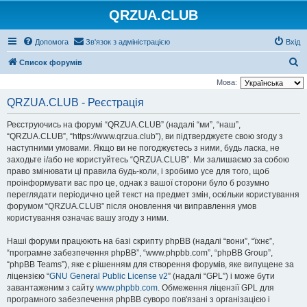
QRZUA.CLUB
Допомога
Зв'язок з адміністрацією
Вхід
П
Список форумів
о
Мова:
ш
QRZUA.CLUB - Реєстрація
у
Реєструючись на форумі “QRZUA.CLUB” (надалі “ми”, “наш”,
к
“QRZUA.CLUB”, “https://www.qrzua.club”), ви підтверджуєте свою згоду з
наступними умовами. Якщо ви не погоджуєтесь з ними, будь ласка, не
заходьте і/або не користуйтесь “QRZUA.CLUB”. Ми залишаємо за собою
право змінювати ці правила будь-коли, і зробимо усе для того, щоб
проінформувати вас про це, однак з вашої сторони було б розумно
переглядати періодично цей текст на предмет змін, оскільки користування
форумом “QRZUA.CLUB” після оновлення чи виправлення умов
користування означає вашу згоду з ними.
Наші форуми працюють на базі скрипту phpBB (надалі “вони”, “їхнє”,
“програмне забезпечення phpBB”, “www.phpbb.com”, “phpBB Group”,
“phpBB Teams”), яке є рішенням для створення форумів, яке випущене за
ліцензією “
GNU General Public License v2
” (надалі “GPL”) і може бути
завантаженим з сайту
www.phpbb.com
. Обмеження ліцензії GPL для
програмного забезпечення phpBB суворо пов'язані з організацією і