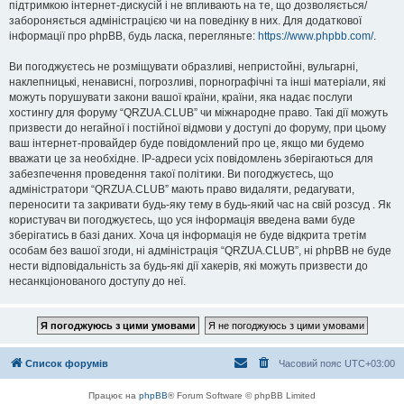
підтримкою інтернет-дискусій і не впливають на те, що дозволяється/
забороняється адміністрацією чи на поведінку в них. Для додаткової
інформації про phpBB, будь ласка, перегляньте:
https://www.phpbb.com/
.
Ви погоджуєтесь не розміщувати образливі, непристойні, вульгарні,
наклепницькі, ненависні, погрозливі, порнографічні та інші матеріали, які
можуть порушувати закони вашої країни, країни, яка надає послуги
хостингу для форуму “QRZUA.CLUB” чи міжнародне право. Такі дії можуть
призвести до негайної і постійної відмови у доступі до форуму, при цьому
ваш інтернет-провайдер буде повідомлений про це, якщо ми будемо
вважати це за необхідне. IP-адреси усіх повідомлень зберігаються для
забезпечення проведення такої політики. Ви погоджуєтесь, що
адміністратори “QRZUA.CLUB” мають право видаляти, редагувати,
переносити та закривати будь-яку тему в будь-який час на свій розсуд . Як
користувач ви погоджуєтесь, що уся інформація введена вами буде
зберігатись в базі даних. Хоча ця інформація не буде відкрита третім
особам без вашої згоди, ні адміністрація “QRZUA.CLUB”, ні phpBB не буде
нести відповідальність за будь-які дії хакерів, які можуть призвести до
несанкціонованого доступу до неї.
Список форумів
Часовий пояс
UTC+03:00
Працює на
phpBB
® Forum Software © phpBB Limited