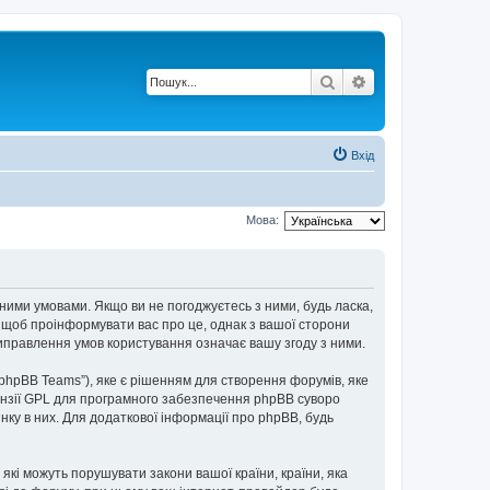
Пошук
Розширений по
Вхід
Мова:
пними умовами. Якщо ви не погоджуєтесь з ними, будь ласка,
, щоб проінформувати вас про це, однак з вашої сторони
иправлення умов користування означає вашу згоду з ними.
“phpBB Teams”), яке є рішенням для створення форумів, яке
нзії GPL для програмного забезпечення phpBB суворо
інку в них. Для додаткової інформації про phpBB, будь
 які можуть порушувати закони вашої країни, країни, яка