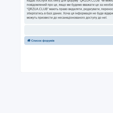
надає послуги хостингу для форуму “QRZUA.CLUB” чи міжнаро
повідомлений про це, якщо ми будемо вважати це за необхі
“QRZUA.CLUB” мають право видаляти, редагувати, переносит
зберігатись в базі даних. Хоча ця інформація не буде відкри
можуть призвести до несанкціонованого доступу до неї.
Список форумів