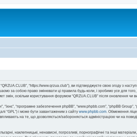
“QRZUA.CLUB”, “https://www.qrzua.club”), ви підтверджуєте свою згоду з насту
аємо за собою право змінювати ці правила будь-коли, і зробимо усе для того
мет змін, оскільки користування форумом “QRZUA.CLUB” після оновлення чи в
, “їхнє”, “програмне забезпечення phpBB”, “www.phpbb.com”, “phpBB Group”, 
далі “GPL”) і може бути завантаженим з сайту
www.phpbb.com
. Обмеження ліце
не впливають на те, що дозволяється/забороняється адміністрацією чи на повед
ьгарні, наклепницькі, ненависні, погрозливі, порнографічні та інші матеріали,