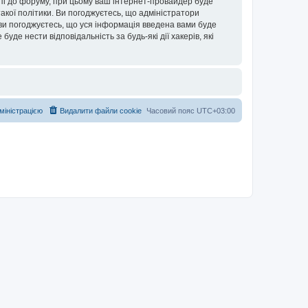
упі до форуму, при цьому ваш інтернет-провайдер буде
акої політики. Ви погоджуєтесь, що адміністратори
 ви погоджуєтесь, що уся інформація введена вами буде
уде нести відповідальність за будь-які дії хакерів, які
дміністрацією
Видалити файли cookie
Часовий пояс
UTC+03:00