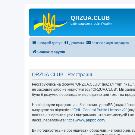
QRZUA.CLUB
сайт радіоаматорів України
Швидкий доступ
Допомога
Зв'язок з адміністрацією
Список форумів
QRZUA.CLUB - Реєстрація
Реєструючись на форумі “QRZUA.CLUB” (надалі “ми”, “наш”, 
не заходьте і/або не користуйтесь “QRZUA.CLUB”. Ми залиш
було б розумно переглядати періодично цей текст на пред
Наші форуми працюють на базі скрипту phpBB (надалі “вони”
випущене за ліцензією “
GNU General Public License v2
” (на
пов'язані з організацією і підтримкою інтернет-дискусій і 
ласка, перегляньте:
https://www.phpbb.com/
.
Ви погоджуєтесь не розміщувати образливі, непристойні, вул