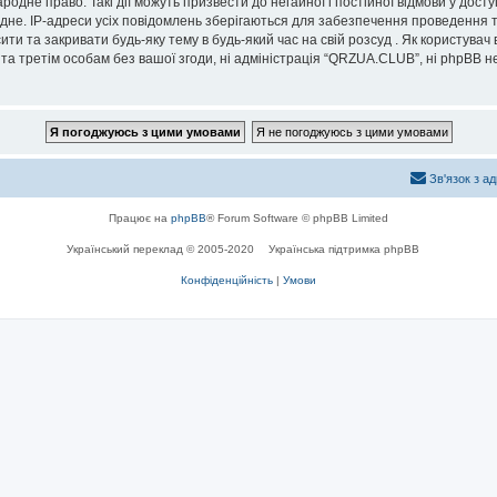
дне право. Такі дії можуть призвести до негайної і постійної відмови у дост
дне. IP-адреси усіх повідомлень зберігаються для забезпечення проведення т
и та закривати будь-яку тему в будь-який час на свій розсуд . Як користувач
та третім особам без вашої згоди, ні адміністрація “QRZUA.CLUB”, ні phpBB не б
Зв'язок з а
Працює на
phpBB
® Forum Software © phpBB Limited
Український переклад © 2005-2020
Українська підтримка phpBB
Конфіденційність
|
Умови